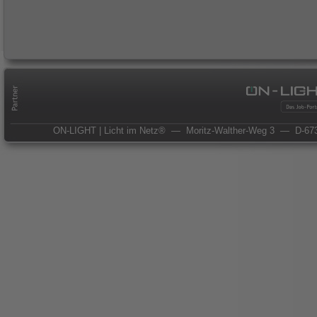
ON-LIGHT | Licht im Netz®
— Moritz-Walther-Weg 3
— D-673