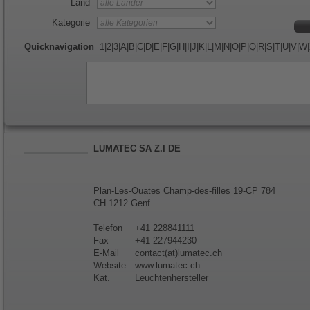
Land
Kategorie
Quicknavigation
1
|
2
|
3
|
A
|
B
|
C
|
D
|
E
|
F
|
G
|
H
|
I
|
J
|
K
|
L
|
M
|
N
|
O
|
P
|
Q
|
R
|
S
|
T
|
U
|
V
|
W
|
LUMATEC SA Z.I DE
Plan-Les-Ouates Champ-des-filles 19-CP 784
CH 1212 Genf
Telefon
+41 228841111
Fax
+41 227944230
E-Mail
contact(at)lumatec.ch
Website
www.lumatec.ch
Kat.
Leuchtenhersteller