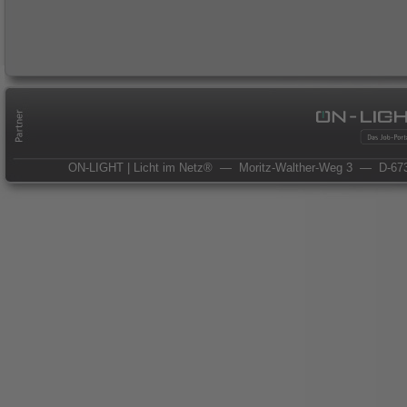
ON-LIGHT | Licht im Netz®
— Moritz-Walther-Weg 3
— D-673