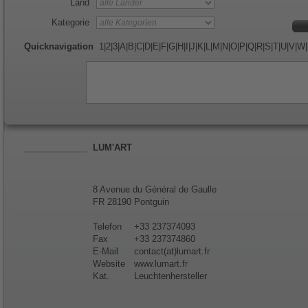
Land
Kategorie
Quicknavigation
1
|
2
|
3
|
A
|
B
|
C
|
D
|
E
|
F
|
G
|
H
|
I
|
J
|
K
|
L
|
M
|
N
|
O
|
P
|
Q
|
R
|
S
|
T
|
U
|
V
|
W
|
LUM'ART
8 Avenue du Général de Gaulle
FR 28190 Pontguin
Telefon
+33 237374093
Fax
+33 237374860
E-Mail
contact(at)lumart.fr
Website
www.lumart.fr
Kat.
Leuchtenhersteller