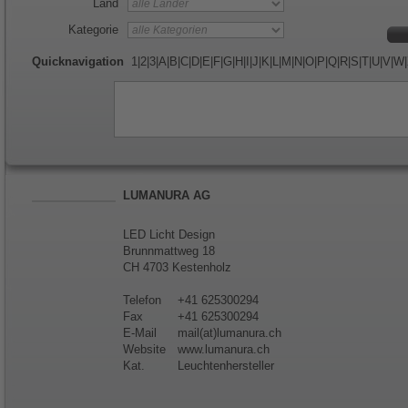
Land
Kategorie
Quicknavigation
1
|
2
|
3
|
A
|
B
|
C
|
D
|
E
|
F
|
G
|
H
|
I
|
J
|
K
|
L
|
M
|
N
|
O
|
P
|
Q
|
R
|
S
|
T
|
U
|
V
|
W
|
LUMANURA AG
LED Licht Design
Brunnmattweg 18
CH 4703 Kestenholz
Telefon
+41 625300294
Fax
+41 625300294
E-Mail
mail(at)lumanura.ch
Website
www.lumanura.ch
Kat.
Leuchtenhersteller