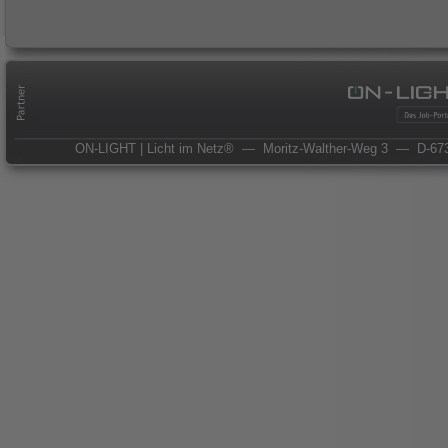
ON-LIGHT | Licht im Netz®
— Moritz-Walther-Weg 3
— D-673