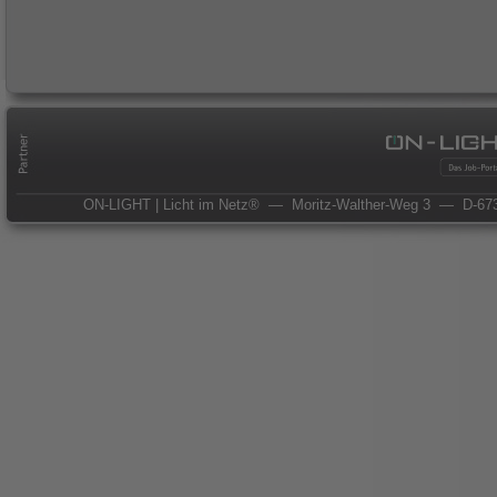
ON-LIGHT | Licht im Netz®
— Moritz-Walther-Weg 3
— D-673