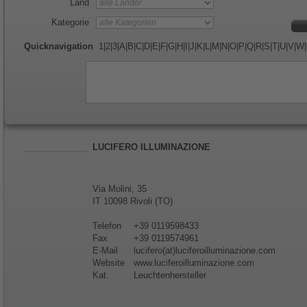
Land
Kategorie
Quicknavigation
1
|
2
|
3
|
A
|
B
|
C
|
D
|
E
|
F
|
G
|
H
|
I
|
J
|
K
|
L
|
M
|
N
|
O
|
P
|
Q
|
R
|
S
|
T
|
U
|
V
|
W
|
LUCIFERO ILLUMINAZIONE
Via Molini, 35
IT 10098 Rivoli (TO)
Telefon
+39 0119598433
Fax
+39 0119574961
E-Mail
lucifero(at)luciferoilluminazione.com
Website
www.luciferoilluminazione.com
Kat.
Leuchtenhersteller