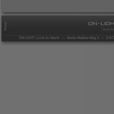
ON-LIGHT | Licht im Netz®
— Moritz-Walther-Weg 3
— D-673