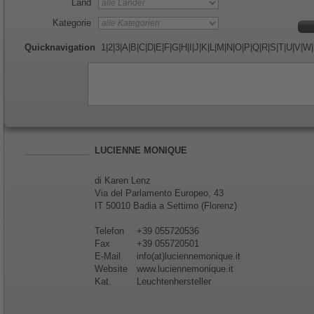
Land
Kategorie
Quicknavigation
1
|
2
|
3
|
A
|
B
|
C
|
D
|
E
|
F
|
G
|
H
|
I
|
J
|
K
|
L
|
M
|
N
|
O
|
P
|
Q
|
R
|
S
|
T
|
U
|
V
|
W
|
LUCIENNE MONIQUE
di Karen Lenz
Via del Parlamento Europeo, 43
IT 50010 Badia a Settimo (Florenz)
Telefon
+39 055720536
Fax
+39 055720501
E-Mail
info(at)luciennemonique.it
Website
www.luciennemonique.it
Kat.
Leuchtenhersteller