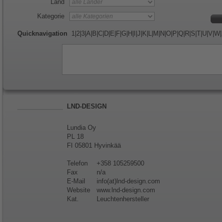
Land
Kategorie
Quicknavigation
1
|
2
|
3
|
A
|
B
|
C
|
D
|
E
|
F
|
G
|
H
|
I
|
J
|
K
|
L
|
M
|
N
|
O
|
P
|
Q
|
R
|
S
|
T
|
U
|
V
|
W
|
LND-DESIGN
Lundia Oy
PL 18
FI 05801 Hyvinkää
Telefon
+358 105259500
Fax
n/a
E-Mail
info(at)lnd-design.com
Website
www.lnd-design.com
Kat.
Leuchtenhersteller