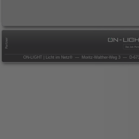
ON-LIGHT | Licht im Netz®
— Moritz-Walther-Weg 3
— D-673