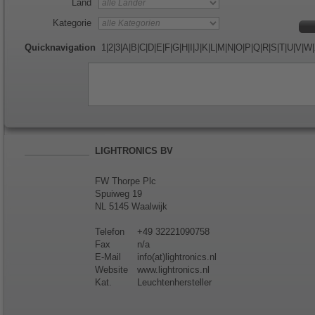
Land
Kategorie
Quicknavigation
1
|
2
|
3
|
A
|
B
|
C
|
D
|
E
|
F
|
G
|
H
|
I
|
J
|
K
|
L
|
M
|
N
|
O
|
P
|
Q
|
R
|
S
|
T
|
U
|
V
|
W
|
LIGHTRONICS BV
FW Thorpe Plc
Spuiweg 19
NL 5145 Waalwijk
Telefon
+49 32221090758
Fax
n/a
E-Mail
info(at)lightronics.nl
Website
www.lightronics.nl
Kat.
Leuchtenhersteller