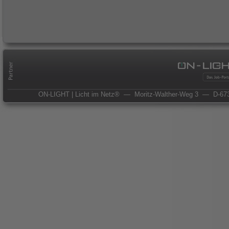
ON-LIGHT | Licht im Netz®
— Moritz-Walther-Weg 3
— D-673