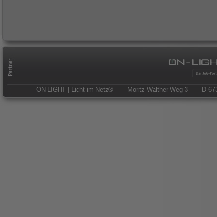
ON-LIGHT | Licht im Netz®
— Moritz-Walther-Weg 3
— D-673