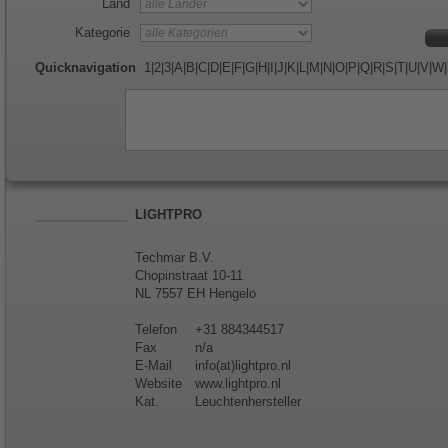
Land
Kategorie
Quicknavigation
1
|
2
|
3
|
A
|
B
|
C
|
D
|
E
|
F
|
G
|
H
|
I
|
J
|
K
|
L
|
M
|
N
|
O
|
P
|
Q
|
R
|
S
|
T
|
U
|
V
|
W
|
LIGHTPRO
Techmar B.V.
Chopinstraat 10-11
NL 7557 EH Hengelo
Telefon
+31 884344517
Fax
n/a
E-Mail
info(at)lightpro.nl
Website
www.lightpro.nl
Kat.
Leuchtenhersteller