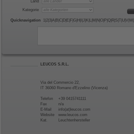
Land
Kategorie
Quicknavigation
1
|
2
|
3
|
A
|
B
|
C
|
D
|
E
|
F
|
G
|
H
|
I
|
J
|
K
|
L
|
M
|
N
|
O
|
P
|
Q
|
R
|
S
|
T
|
U
|
V
|
W
|
LEUCOS S.R.L.
Via del Commercio 22,
IT 36060 Romano d'Ezzelino (Vicenza)
Telefon
+39 0415741111
Fax
n/a
E-Mail
info(at)leucos.com
Website
www.leucos.com
Kat.
Leuchtenhersteller