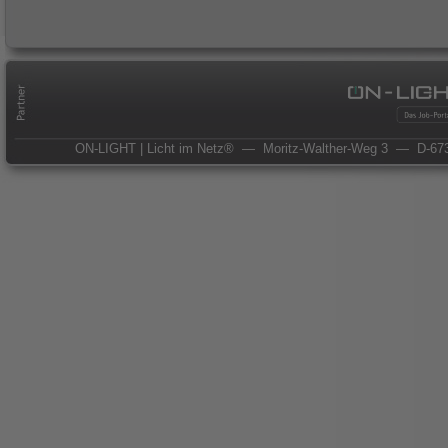
ON-LIGHT | Licht im Netz®
— Moritz-Walther-Weg 3
— D-673