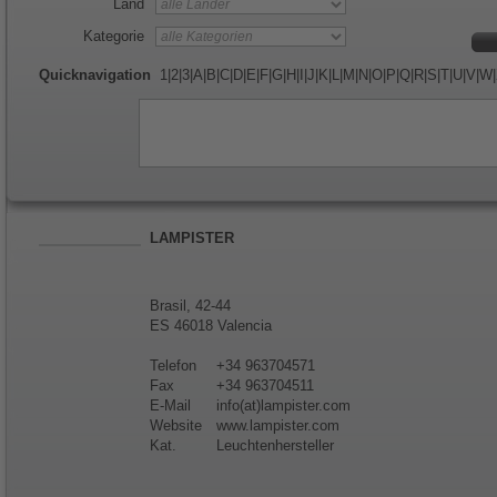
Land
Kategorie
Quicknavigation
1
|
2
|
3
|
A
|
B
|
C
|
D
|
E
|
F
|
G
|
H
|
I
|
J
|
K
|
L
|
M
|
N
|
O
|
P
|
Q
|
R
|
S
|
T
|
U
|
V
|
W
|
LAMPISTER
Brasil, 42-44
ES 46018 Valencia
Telefon
+34 963704571
Fax
+34 963704511
E-Mail
info(at)lampister.com
Website
www.lampister.com
Kat.
Leuchtenhersteller