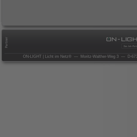
ON-LIGHT | Licht im Netz®
— Moritz-Walther-Weg 3
— D-673