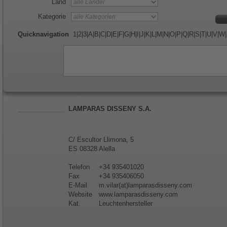
Land
Kategorie
Quicknavigation
1
|
2
|
3
|
A
|
B
|
C
|
D
|
E
|
F
|
G
|
H
|
I
|
J
|
K
|
L
|
M
|
N
|
O
|
P
|
Q
|
R
|
S
|
T
|
U
|
V
|
W
|
LAMPARAS DISSENY S.A.
C/ Escultor Llimona, 5
ES 08328 Alella
Telefon
+34 935401020
Fax
+34 935406050
E-Mail
m.vilar(at)lamparasdisseny.com
Website
www.lamparasdisseny.com
Kat.
Leuchtenhersteller