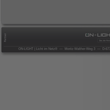
ON-LIGHT | Licht im Netz®
— Moritz-Walther-Weg 3
— D-673