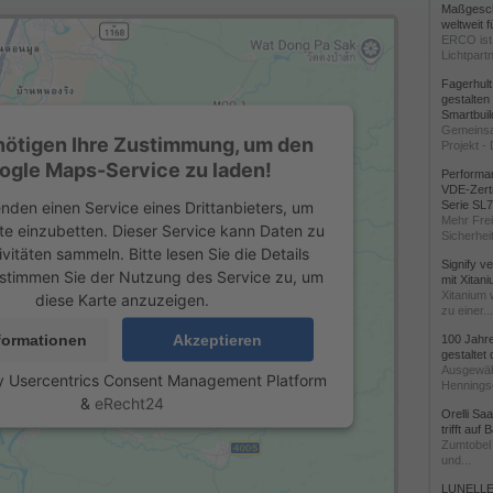
Maßgeschn
weltweit 
ERCO ist 
Lichtpartn
Fagerhul
gestalten
Smartbuil
Gemeinsa
nötigen Ihre Zustimmung, um den
Projekt - 
ogle Maps-Service zu laden!
Performan
VDE-Zerti
nden einen Service eines Drittanbieters, um
Serie SL
Mehr Frei
te einzubetten. Dieser Service kann Daten zu
Sicherheit
ivitäten sammeln. Bitte lesen Sie die Details
Signify v
stimmen Sie der Nutzung des Service zu, um
mit Xitan
Xitanium 
diese Karte anzuzeigen.
zu einer...
formationen
Akzeptieren
100 Jahr
gestaltet
Ausgewäh
y
Usercentrics Consent Management Platform
Henningse
&
eRecht24
Orelli Sa
trifft auf
Zumtobel 
und...
LUNELLE 