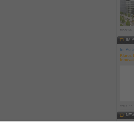
mehr >>
IM 
Im Portr
Klares 
Innovat
mehr >>
NEW