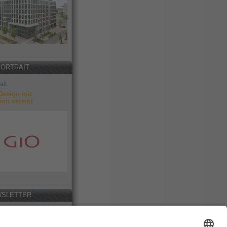
PORTRAIT
ait
Design mit
ion vereint
SLETTER