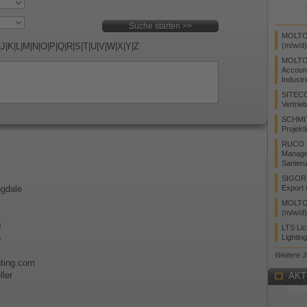
MOLTO 
|
J
|
K
|
L
|
M
|
N
|
O
|
P
|
Q
|
R
|
S
|
T
|
U
|
V
|
W
|
X
|
Y
|
Z
(m/w/d)
MOLTO
Accoun
Industr
SITEC
Vertrie
SCHMI
Projekt
RUCO L
Manager
Sanieru
SIGOR L
ngdale
Export 
MOLTO 
(m/w/d)
0
LTS Li
5
Lightin
Weitere 
hting.com
ler
AKT
BR