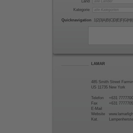
Land
Kategorie
Quicknavigation
1
|
2
|
3
|
A
|
B
|
C
|
D
|
E
|
F
|
G
|
H
|
I
LAMAR
485 Smith Street Farmi
US 11735 New York
Telefon
+631 777770
Fax
+631 777770
E-Mail
Website
www.lamarlig
Kat.
Lampenherstel