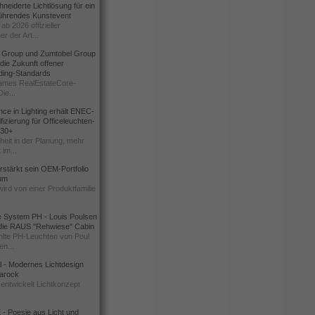
eiderte Lichtlösung für ein
führendes Kunstevent
ab 2026 offizieller
er der Art...
t Group und Zumtobel Group
 die Zukunft offener
ding-Standards
mes RealEstateCore-
Die...
ce in Lighting erhält ENEC-
fizierung für Officeleuchten-
730+
heit in der Planung, mehr
 im...
erstärkt sein OEM-Portfolio
ium
wird von einer Produktfamilie
e System PH - Louis Poulsen
 die RAUS "Rehwiese" Cabin
lte PH-Leuchten von Poul
n...
al - Modernes Lichtdesign
 Barock
entwickelt Lichtkonzept
- Poesie aus Licht und