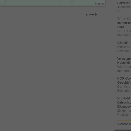
Porzellan
Architekt
im...
zurück
TRILUX st
Investiti
Euro
TRILUX i
drei Jahre
GModG un
Effizient
Beleuchtu
Vernetzte
Hebel für
Wie Daten
Immobilie
NORKA we
Geschäfts
Der Herst
Beleuchtu
VEDARA -
Beleuchtu
Bildungsw
Mit der n
Regiolux e
Weitere 