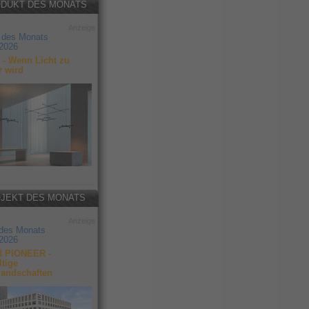
DUKT DES MONATS
Anzeige
 des Monats
2026
- Wenn Licht zu
r wird
JEKT DES MONATS
Anzeige
 des Monats
2026
 PIONEER -
tige
landschaften