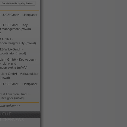
LUCE GmbH - Lichtplaner
 LUCE GmbH - Key
t Management (m/w/d)
ie
O GmbH -
bsbeauftragter City (m/w/d)
TZ-WILA GmbH -
koordinator (m/w/d)
icht GmbH - Key Account
 Licht- und
ngsprojekte (m/w/d)
icht GmbH - Verkaufsleiter
(m/w/d)
LUCE GmbH - Lichtplaner
cht & Leuchten GmbH -
g Designer (m/w/d)
Jobanzeigen >>
UELLE
ANCHENNEWS