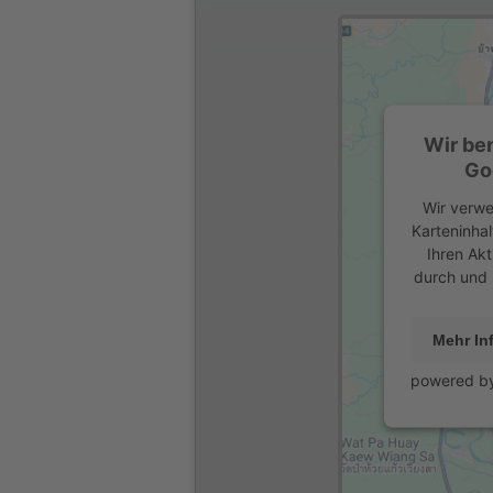
Wir be
Go
Wir verwe
Karteninhal
Ihren Akt
durch und 
Mehr In
powered b