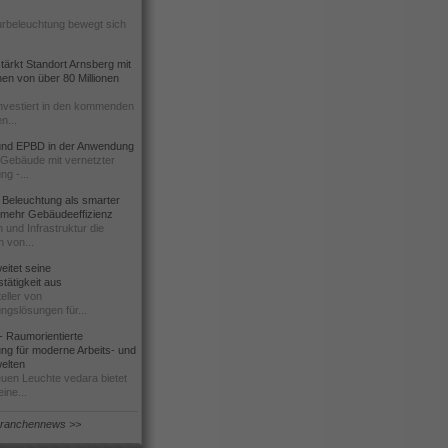
urbeleuchtung bewegt sich
ärkt Standort Arnsberg mit
onen von über 80 Millionen
nvestiert in den kommenden
n...
d EPBD in der Anwendung
e Gebäude mit vernetzter
ng -...
 Beleuchtung als smarter
 mehr Gebäudeeffizienz
 und Infrastruktur die
n von...
itet seine
tätigkeit aus
eller von
ngslösungen für...
 Raumorientierte
ng für moderne Arbeits- und
elten
euen Leuchte vedara bietet
ine...
Branchennews >>