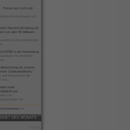
- Poesie aus Licht und
urbeleuchtung bewegt sich
ärkt Standort Arnsberg mit
onen von über 80 Millionen
nvestiert in den kommenden
n...
d EPBD in der Anwendung
e Gebäude mit vernetzter
ng -...
 Beleuchtung als smarter
 mehr Gebäudeeffizienz
 und Infrastruktur die
n von...
itet seine
tätigkeit aus
eller von
ngslösungen für...
Branchennews >>
DUKT DES MONATS
Anzeige