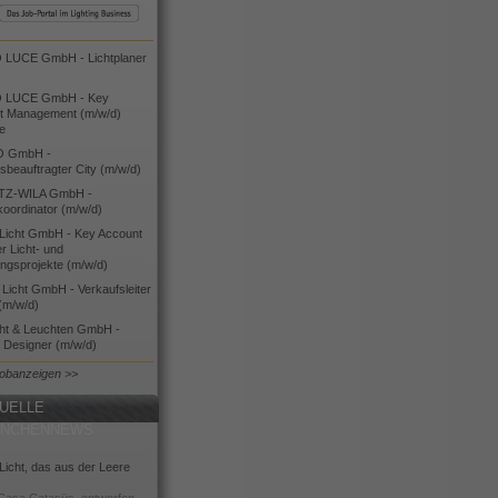
LUCE GmbH - Lichtplaner
 LUCE GmbH - Key
t Management (m/w/d)
ie
O GmbH -
bsbeauftragter City (m/w/d)
TZ-WILA GmbH -
koordinator (m/w/d)
icht GmbH - Key Account
 Licht- und
ngsprojekte (m/w/d)
icht GmbH - Verkaufsleiter
(m/w/d)
cht & Leuchten GmbH -
g Designer (m/w/d)
Jobanzeigen >>
UELLE
ANCHENNEWS
icht, das aus der Leere