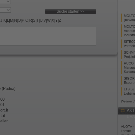
MOLTO 
|
J
|
K
|
L
|
M
|
N
|
O
|
P
|
Q
|
R
|
S
|
T
|
U
|
V
|
W
|
X
|
Y
|
Z
(m/w/d)
MOLTO
Accoun
Industr
SITEC
Vertrie
SCHMI
Projekt
RUCO L
Manager
Sanieru
SIGOR L
Export 
 (Padua)
LTS Li
Lightin
700
Weitere 
701
rt.it
AKT
.it
BR
eller
VUOTA - L
kommt