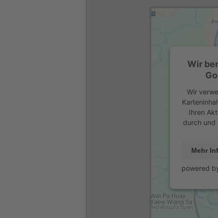
Wir be
Go
Wir verwe
Karteninhal
Ihren Akt
durch und 
Mehr In
powered b