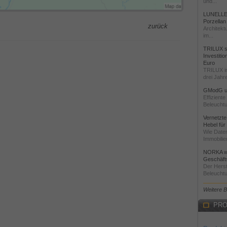
und...
LUNELLE 
Porzellan
zurück
Architekt
im...
TRILUX st
Investiti
Euro
TRILUX i
drei Jahre
GModG un
Effizient
Beleuchtu
Vernetzte
Hebel für
Wie Daten
Immobilie
NORKA we
Geschäfts
Der Herst
Beleuchtu
Weitere 
PRO