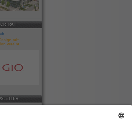
PORTRAIT
ait
Design mit
ion vereint
SLETTER