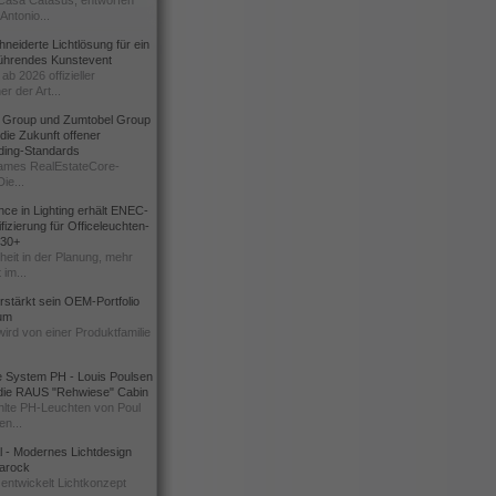
Casa Catasüs, entworfen
Antonio...
eiderte Lichtlösung für ein
führendes Kunstevent
ab 2026 offizieller
er der Art...
t Group und Zumtobel Group
 die Zukunft offener
ding-Standards
mes RealEstateCore-
Die...
ce in Lighting erhält ENEC-
fizierung für Officeleuchten-
730+
heit in der Planung, mehr
 im...
erstärkt sein OEM-Portfolio
ium
wird von einer Produktfamilie
e System PH - Louis Poulsen
 die RAUS "Rehwiese" Cabin
lte PH-Leuchten von Poul
n...
al - Modernes Lichtdesign
 Barock
entwickelt Lichtkonzept