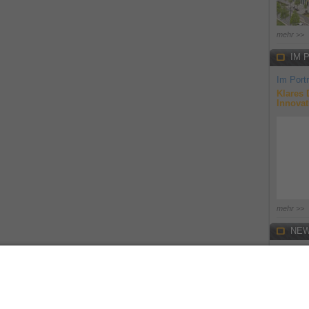
mehr >>
IM 
Im Portr
Klares 
Innovat
mehr >>
NEW