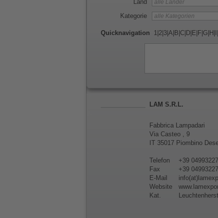
Land
Kategorie
Quicknavigation
1
|
2
|
3
|
A
|
B
|
C
|
D
|
E
|
F
|
G
|
H
|
I
LAM S.R.L.
Fabbrica Lampadari
Via Casteo , 9
IT 35017 Piombino Dese
Telefon
+39 0499322
Fax
+39 0499322
E-Mail
info(at)lamexpo
Website
www.lamexport
Kat.
Leuchtenherst