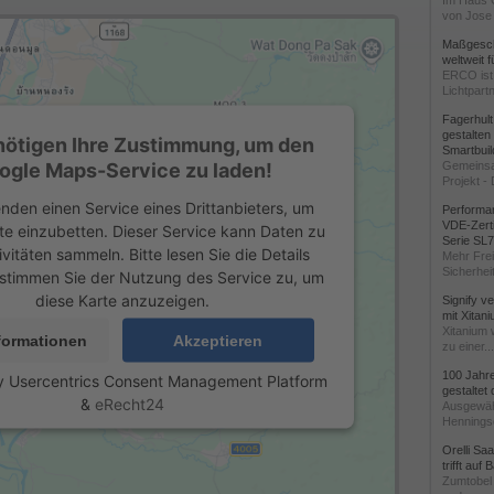
Im Haus 
von Jose 
Maßgeschn
weltweit 
ERCO ist 
Lichtpartn
Fagerhul
gestalten
nötigen Ihre Zustimmung, um den
Smartbuil
ogle Maps-Service zu laden!
Gemeinsa
Projekt - 
nden einen Service eines Drittanbieters, um
Performan
VDE-Zerti
te einzubetten. Dieser Service kann Daten zu
Serie SL
ivitäten sammeln. Bitte lesen Sie die Details
Mehr Frei
Sicherheit
stimmen Sie der Nutzung des Service zu, um
diese Karte anzuzeigen.
Signify v
mit Xitan
Xitanium 
formationen
Akzeptieren
zu einer...
100 Jahr
y
Usercentrics Consent Management Platform
gestaltet
&
eRecht24
Ausgewäh
Henningse
Orelli Sa
trifft auf
Zumtobel 