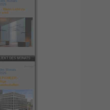
 des Monats
2026
- Wenn Licht zu
r wird
JEKT DES MONATS
Anzeige
 des Monats
2026
 PIONEER -
tige
landschaften