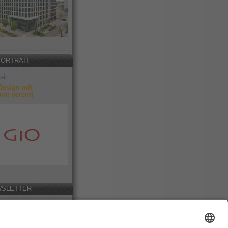
PORTRAIT
ait
Design mit
ion vereint
SLETTER