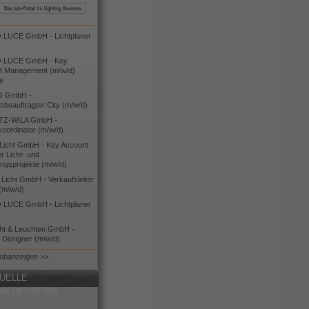
LUCE GmbH - Lichtplaner
 LUCE GmbH - Key
t Management (m/w/d)
ie
O GmbH -
bsbeauftragter City (m/w/d)
TZ-WILA GmbH -
koordinator (m/w/d)
icht GmbH - Key Account
 Licht- und
ngsprojekte (m/w/d)
icht GmbH - Verkaufsleiter
(m/w/d)
LUCE GmbH - Lichtplaner
cht & Leuchten GmbH -
g Designer (m/w/d)
Jobanzeigen >>
UELLE
ANCHENNEWS