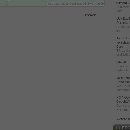
trifft auf
Zumtobel 
und...
zurück
LUNELLE 
Porzellan
Architekt
im...
TRILUX st
Investiti
Euro
TRILUX i
drei Jahre
GModG un
Effizient
Beleuchtu
Vernetzte
Hebel für
Wie Daten
Immobilie
NORKA we
Geschäfts
Der Herst
Beleuchtu
Weitere 
PRO