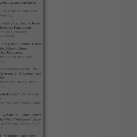
icht, das aus der Leere
Casa Catasüs, entworfen
Antonio...
eiderte Lichtlösung für ein
führendes Kunstevent
ab 2026 offizieller
er der Art...
t Group und Zumtobel Group
 die Zukunft offener
ding-Standards
mes RealEstateCore-
Die...
ce in Lighting erhält ENEC-
fizierung für Officeleuchten-
730+
heit in der Planung, mehr
 im...
erstärkt sein OEM-Portfolio
ium
wird von einer Produktfamilie
e System PH - Louis Poulsen
 die RAUS "Rehwiese" Cabin
lte PH-Leuchten von Poul
n...
al - Modernes Lichtdesign