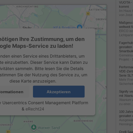
VUOTA - L
kommt
Im Haus 
von Jose 
Maßgeschn
weltweit 
ERCO ist 
Lichtpartn
nötigen Ihre Zustimmung, um den
Fagerhul
ogle Maps-Service zu laden!
gestalten
Smartbuil
nden einen Service eines Drittanbieters, um
Gemeinsa
Projekt - 
te einzubetten. Dieser Service kann Daten zu
Performan
ivitäten sammeln. Bitte lesen Sie die Details
VDE-Zerti
stimmen Sie der Nutzung des Service zu, um
Serie SL
Mehr Frei
diese Karte anzuzeigen.
Sicherheit
formationen
Akzeptieren
Signify v
mit Xitan
Xitanium 
y
Usercentrics Consent Management Platform
zu einer...
&
eRecht24
100 Jahr
gestaltet
Ausgewäh
Henningse
Orelli Sa