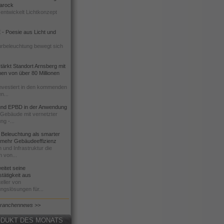
 Barock
entwickelt Lichtkonzept
- Poesie aus Licht und
urbeleuchtung bewegt sich
ärkt Standort Arnsberg mit
onen von über 80 Millionen
nvestiert in den kommenden
n...
d EPBD in der Anwendung
e Gebäude mit vernetzter
ng -...
 Beleuchtung als smarter
 mehr Gebäudeeffizienz
 und Infrastruktur die
n von...
itet seine
tätigkeit aus
eller von
ngslösungen für...
Branchennews >>
DUKT DES MONATS