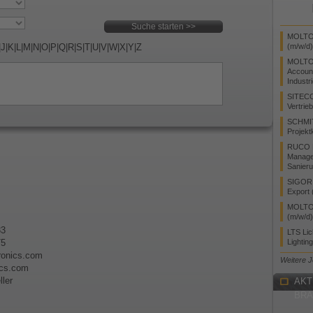
MOLTO 
|
J
|
K
|
L
|
M
|
N
|
O
|
P
|
Q
|
R
|
S
|
T
|
U
|
V
|
W
|
X
|
Y
|
Z
(m/w/d)
MOLTO
Accoun
Industr
SITEC
Vertrie
SCHMI
Projekt
RUCO L
Manager
Sanieru
SIGOR L
Export 
MOLTO 
(m/w/d)
33
LTS Li
75
Lightin
tronics.com
Weitere 
ics.com
ler
AKT
BR