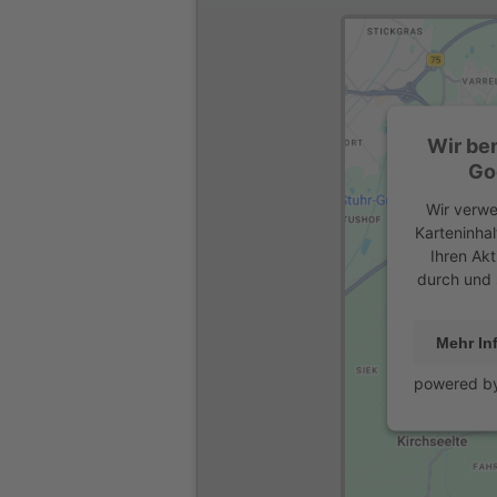
Wir be
Go
Wir verwe
Karteninhal
Ihren Akt
durch und 
Mehr In
powered b