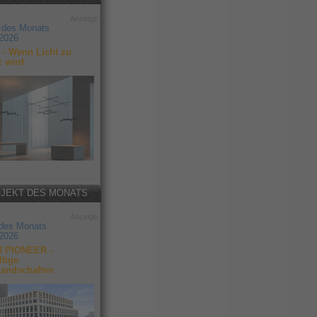
Anzeige
 des Monats
2026
- Wenn Licht zu
r wird
JEKT DES MONATS
Anzeige
 des Monats
2026
 PIONEER -
tige
landschaften