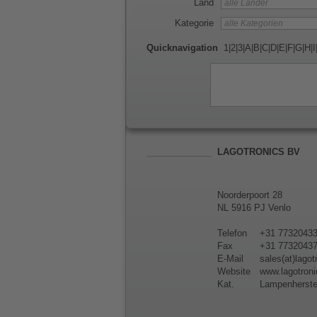
Land
Kategorie
Quicknavigation
1
|
2
|
3
|
A
|
B
|
C
|
D
|
E
|
F
|
G
|
H
|
I
LAGOTRONICS BV
Noorderpoort 28
NL 5916 PJ Venlo
Telefon
+31 7732043
Fax
+31 7732043
E-Mail
sales(at)lago
Website
www.lagotron
Kat.
Lampenherstel