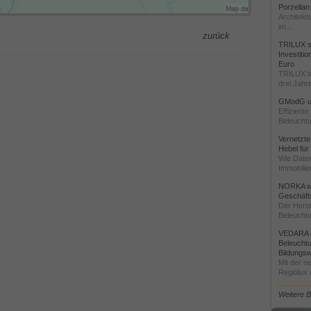
Porzellan
Architekt
im...
zurück
TRILUX st
Investiti
Euro
TRILUX i
drei Jahre
GModG un
Effizient
Beleuchtu
Vernetzte
Hebel für
Wie Daten
Immobilie
NORKA we
Geschäfts
Der Herst
Beleuchtu
VEDARA -
Beleuchtu
Bildungsw
Mit der n
Regiolux e
Weitere 