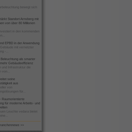
urbeleuchtung bewegt sich
ärkt Standort Arnsberg mit
onen von über 80 Millionen
nvestiert in den kommenden
n...
d EPBD in der Anwendung
e Gebäude mit vernetzter
ng -...
 Beleuchtung als smarter
 mehr Gebäudeeffizienz
 und Infrastruktur die
n von...
itet seine
tätigkeit aus
eller von
ngslösungen für...
 Raumorientierte
ng für moderne Arbeits- und
elten
euen Leuchte vedara bietet
ine...
Branchennews >>