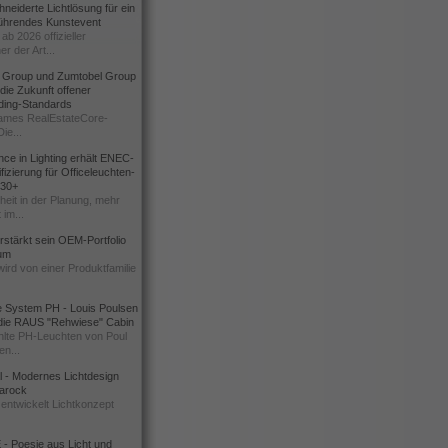
eiderte Lichtlösung für ein
führendes Kunstevent
ab 2026 offizieller
er der Art...
t Group und Zumtobel Group
 die Zukunft offener
ding-Standards
mes RealEstateCore-
Die...
ce in Lighting erhält ENEC-
fizierung für Officeleuchten-
730+
heit in der Planung, mehr
 im...
erstärkt sein OEM-Portfolio
ium
wird von einer Produktfamilie
e System PH - Louis Poulsen
 die RAUS "Rehwiese" Cabin
lte PH-Leuchten von Poul
n...
al - Modernes Lichtdesign
 Barock
entwickelt Lichtkonzept
- Poesie aus Licht und