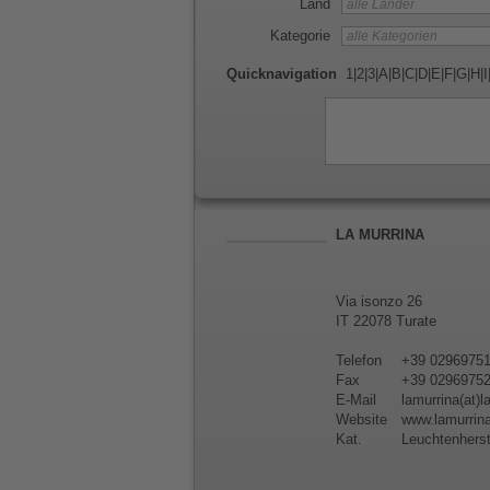
Land
Kategorie
Quicknavigation
1
|
2
|
3
|
A
|
B
|
C
|
D
|
E
|
F
|
G
|
H
|
I
LA MURRINA
Via isonzo 26
IT 22078 Turate
Telefon
+39 0296975
Fax
+39 0296975
E-Mail
lamurrina(at)
Website
www.lamurrin
Kat.
Leuchtenherst