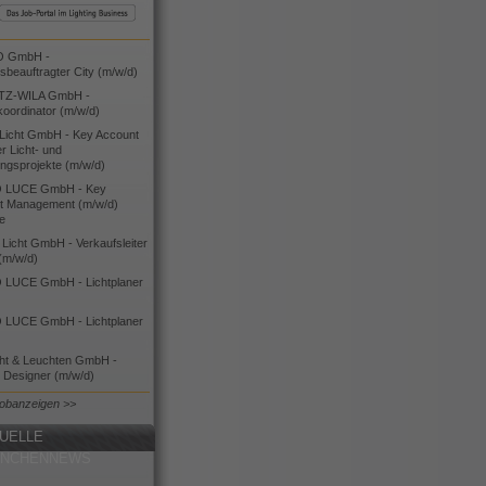
O GmbH -
bsbeauftragter City (m/w/d)
TZ-WILA GmbH -
koordinator (m/w/d)
icht GmbH - Key Account
 Licht- und
ngsprojekte (m/w/d)
 LUCE GmbH - Key
t Management (m/w/d)
ie
icht GmbH - Verkaufsleiter
(m/w/d)
LUCE GmbH - Lichtplaner
LUCE GmbH - Lichtplaner
cht & Leuchten GmbH -
g Designer (m/w/d)
Jobanzeigen >>
UELLE
ANCHENNEWS