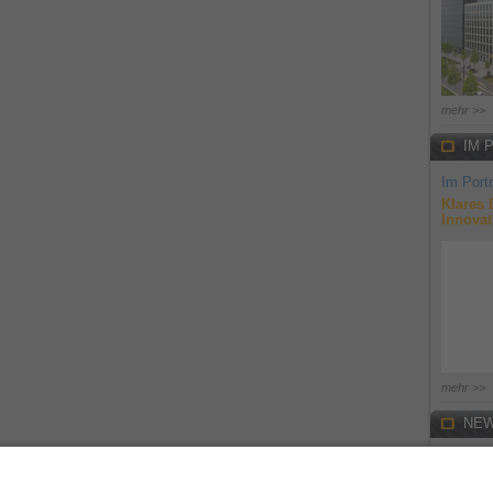
mehr >>
IM 
Im Portr
Klares 
Innovat
mehr >>
NEW