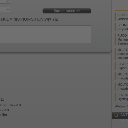
SITEC
|
J
|
K
|
L
|
M
|
N
|
O
|
P
|
Q
|
R
|
S
|
T
|
U
|
V
|
W
|
X
|
Y
|
Z
Vertrie
SCHMI
Projekt
RUCO L
Manager
Sanieru
MOLTO
Accoun
Industr
SIGOR L
Export 
MOLTO 
(m/w/d)
MOLTO 
(m/w/d)
1
LTS Li
211
Lightin
lamurrina.com
Weitere 
a.com
eller
AKT
BR