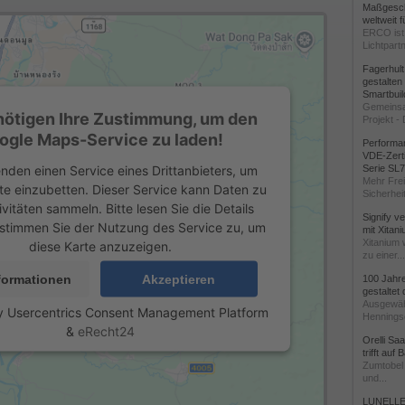
Maßgeschn
weltweit 
ERCO ist 
Lichtpartn
Fagerhul
gestalten
Smartbuil
Gemeinsa
nötigen Ihre Zustimmung, um den
Projekt - 
ogle Maps-Service zu laden!
Performan
VDE-Zerti
nden einen Service eines Drittanbieters, um
Serie SL
Mehr Frei
te einzubetten. Dieser Service kann Daten zu
Sicherheit
ivitäten sammeln. Bitte lesen Sie die Details
Signify v
stimmen Sie der Nutzung des Service zu, um
mit Xitan
Xitanium 
diese Karte anzuzeigen.
zu einer...
formationen
Akzeptieren
100 Jahr
gestaltet
Ausgewäh
y
Usercentrics Consent Management Platform
Henningse
&
eRecht24
Orelli Sa
trifft auf
Zumtobel 
und...
LUNELLE 