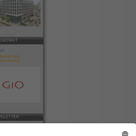
PORTRAIT
ait
Design mit
ion vereint
SLETTER