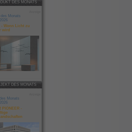
DUKT DES MONATS
Anzeige
 des Monats
2026
- Wenn Licht zu
r wird
JEKT DES MONATS
Anzeige
 des Monats
2026
 PIONEER -
tige
landschaften