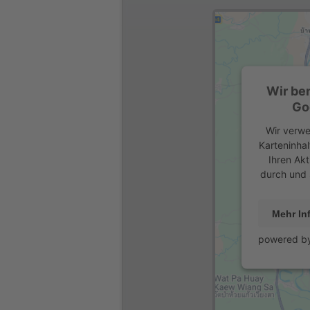
Wir be
Go
Wir verwe
Karteninhal
Ihren Akt
durch und 
Mehr In
powered b