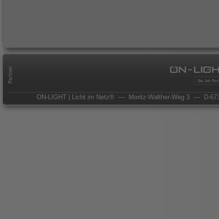
ON-LIGHT | Licht im Netz®
— Moritz-Walther-Weg 3
— D-673