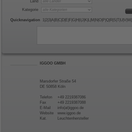
Land
Kategorie
Quicknavigation
1
|
2
|
3
|
A
|
B
|
C
|
D
|
E
|
F
|
G
|
H
|
I
|
J
|
K
|
L
|
M
|
N
|
O
|
P
|
Q
|
R
|
S
|
T
|
U
|
V
|
W
|
IGGOO GMBH
Marsdorfer Straße 54
DE 50858 Köln
Telefon
+49 2219387086
Fax
+49 2219387088
E-Mail
info(at)iggoo.de
Website
www.iggoo.de
Kat.
Leuchtenhersteller