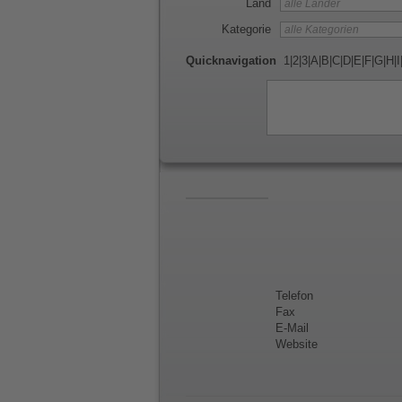
Land
Kategorie
Quicknavigation
1
|
2
|
3
|
A
|
B
|
C
|
D
|
E
|
F
|
G
|
H
|
I
Telefon
Fax
E-Mail
Website