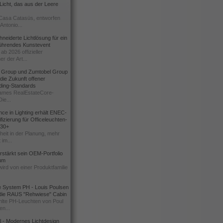
icht, das aus der Leere
Casa Catasüs, entworfen
Antonio...
eiderte Lichtlösung für ein
führendes Kunstevent
ab 2026 offizieller
er der Art...
t Group und Zumtobel Group
 die Zukunft offener
ding-Standards
mes RealEstateCore-
Die...
ce in Lighting erhält ENEC-
fizierung für Officeleuchten-
730+
heit in der Planung, mehr
 im...
erstärkt sein OEM-Portfolio
ium
wird von einer Produktfamilie
e System PH - Louis Poulsen
 die RAUS "Rehwiese" Cabin
lte PH-Leuchten von Poul
n...
al - Modernes Lichtdesign