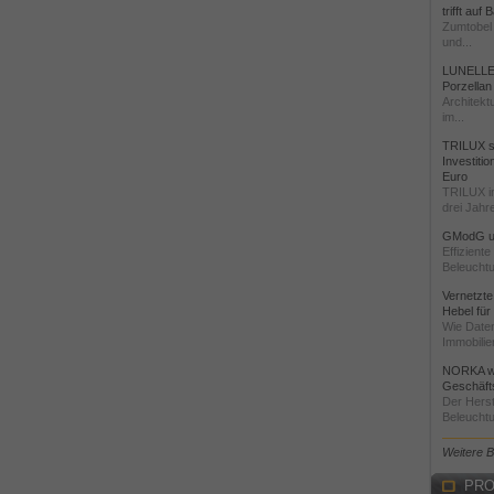
trifft auf
Zumtobel 
und...
LUNELLE 
Porzellan
Architekt
im...
TRILUX st
Investiti
Euro
TRILUX i
drei Jahre
GModG un
Effizient
Beleuchtu
Vernetzte
Hebel für
Wie Daten
Immobilie
NORKA we
Geschäfts
Der Herst
Beleuchtu
Weitere 
PRO