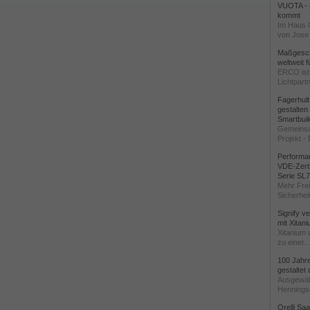
VUOTA - L
kommt
Im Haus 
von Jose 
Maßgeschn
weltweit 
ERCO ist 
Lichtpartn
Fagerhul
gestalten
Smartbuil
Gemeinsa
Projekt - 
Performan
VDE-Zerti
Serie SL
Mehr Frei
Sicherheit
Signify v
mit Xitan
Xitanium 
zu einer...
100 Jahr
gestaltet
Ausgewäh
Henningse
Orelli Sa