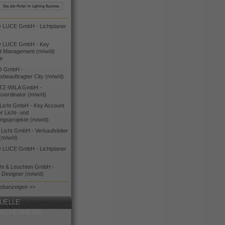
LUCE GmbH - Lichtplaner
 LUCE GmbH - Key
t Management (m/w/d)
ie
O GmbH -
bsbeauftragter City (m/w/d)
TZ-WILA GmbH -
koordinator (m/w/d)
icht GmbH - Key Account
 Licht- und
ngsprojekte (m/w/d)
icht GmbH - Verkaufsleiter
(m/w/d)
LUCE GmbH - Lichtplaner
cht & Leuchten GmbH -
g Designer (m/w/d)
Jobanzeigen >>
UELLE
ANCHENNEWS