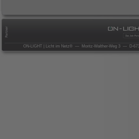
ON-LIGHT | Licht im Netz®
— Moritz-Walther-Weg 3
— D-673