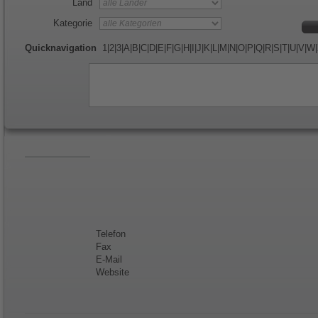
Land
Kategorie
Quicknavigation
1
|
2
|
3
|
A
|
B
|
C
|
D
|
E
|
F
|
G
|
H
|
I
|
J
|
K
|
L
|
M
|
N
|
O
|
P
|
Q
|
R
|
S
|
T
|
U
|
V
|
W
|
Telefon
Fax
E-Mail
Website