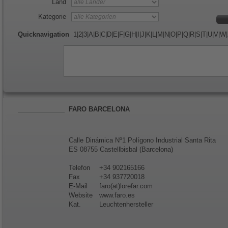
Land
Kategorie
Quicknavigation
1
|
2
|
3
|
A
|
B
|
C
|
D
|
E
|
F
|
G
|
H
|
I
|
J
|
K
|
L
|
M
|
N
|
O
|
P
|
Q
|
R
|
S
|
T
|
U
|
V
|
W
|
FARO BARCELONA
Calle Dinámica Nº1 Polígono Industrial Santa Rita
ES 08755 Castellbisbal (Barcelona)
Telefon
+34 902165166
Fax
+34 937720018
E-Mail
faro(at)lorefar.com
Website
www.faro.es
Kat.
Leuchtenhersteller