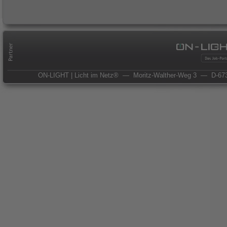
ON-LIGHT | Licht im Netz®
— Moritz-Walther-Weg 3
— D-673