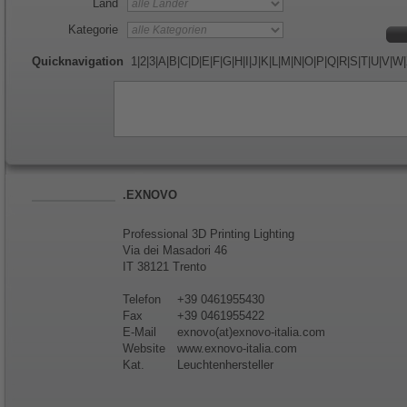
Land
Kategorie
Quicknavigation
1
|
2
|
3
|
A
|
B
|
C
|
D
|
E
|
F
|
G
|
H
|
I
|
J
|
K
|
L
|
M
|
N
|
O
|
P
|
Q
|
R
|
S
|
T
|
U
|
V
|
W
|
.EXNOVO
Professional 3D Printing Lighting
Via dei Masadori 46
IT 38121 Trento
Telefon
+39 0461955430
Fax
+39 0461955422
E-Mail
exnovo(at)exnovo-italia.com
Website
www.exnovo-italia.com
Kat.
Leuchtenhersteller