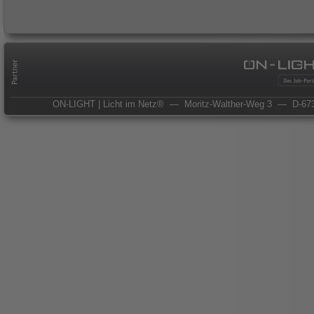
ON-LIGHT | Licht im Netz®
— Moritz-Walther-Weg 3
— D-673