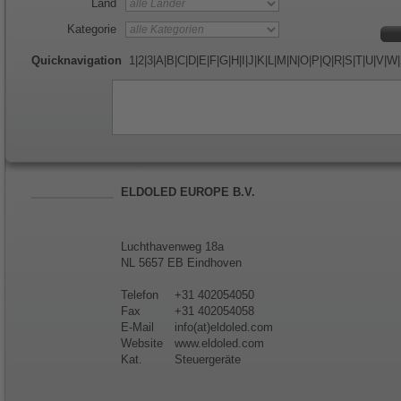
Land
Kategorie
Quicknavigation
1
|
2
|
3
|
A
|
B
|
C
|
D
|
E
|
F
|
G
|
H
|
I
|
J
|
K
|
L
|
M
|
N
|
O
|
P
|
Q
|
R
|
S
|
T
|
U
|
V
|
W
|
ELDOLED EUROPE B.V.
Luchthavenweg 18a
NL 5657 EB Eindhoven
Telefon
+31 402054050
Fax
+31 402054058
E-Mail
info(at)eldoled.com
Website
www.eldoled.com
Kat.
Steuergeräte