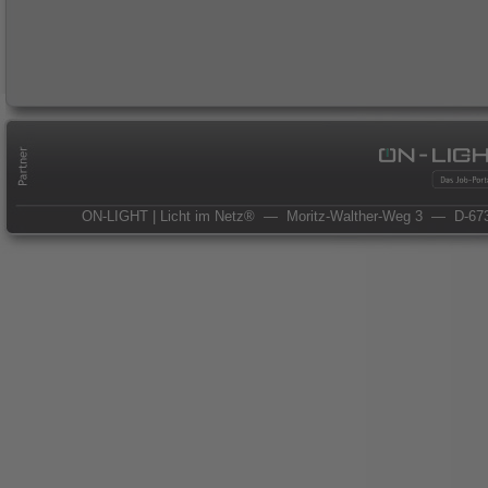
ON-LIGHT | Licht im Netz®
— Moritz-Walther-Weg 3
— D-673