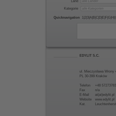
Land
Kategorie
Quicknavigation
1
|
2
|
3
|
A
|
B
|
C
|
D
|
E
|
F
|
G
|
H
|
I
EDYLIT S.C.
ul. Mieczysława Wrony 
PL 30-399 Kraków
Telefon
+48 5727378
Fax
n/a
E-Mail
at(at)edylit.pl
Website
www.edylit.pl
Kat.
Leuchtenherst