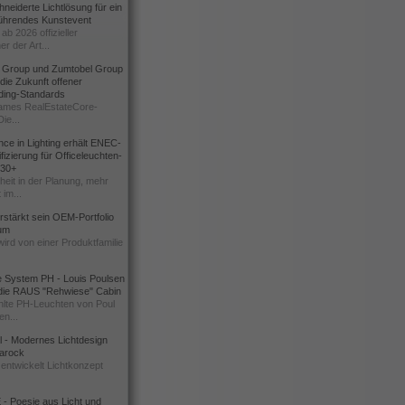
eiderte Lichtlösung für ein
führendes Kunstevent
ab 2026 offizieller
er der Art...
t Group und Zumtobel Group
 die Zukunft offener
ding-Standards
mes RealEstateCore-
Die...
ce in Lighting erhält ENEC-
fizierung für Officeleuchten-
730+
heit in der Planung, mehr
 im...
erstärkt sein OEM-Portfolio
ium
wird von einer Produktfamilie
e System PH - Louis Poulsen
 die RAUS "Rehwiese" Cabin
lte PH-Leuchten von Poul
n...
al - Modernes Lichtdesign
 Barock
entwickelt Lichtkonzept
- Poesie aus Licht und