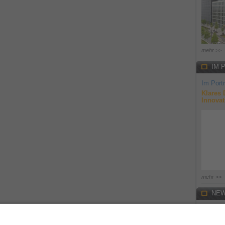
mehr >>
IM 
Im Portr
Klares 
Innovat
mehr >>
NEW