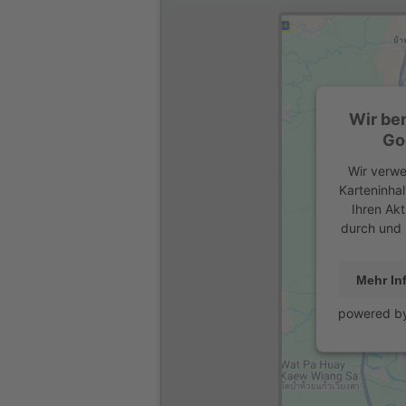
Wir be
Go
Wir verwe
Karteninhal
Ihren Akt
durch und 
Mehr In
powered b