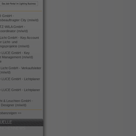
O GmbH -
bsbeauftragter City (m/w/d)
TZ-WILA GmbH -
koordinator (m/w/d)
icht GmbH - Key Account
 Licht- und
ngsprojekte (m/w/d)
 LUCE GmbH - Key
t Management (m/w/d)
ie
icht GmbH - Verkaufsleiter
(m/w/d)
LUCE GmbH - Lichtplaner
LUCE GmbH - Lichtplaner
cht & Leuchten GmbH -
g Designer (m/w/d)
Jobanzeigen >>
UELLE
ANCHENNEWS