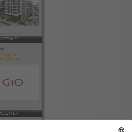
PORTRAIT
ait
Design mit
ion vereint
SLETTER