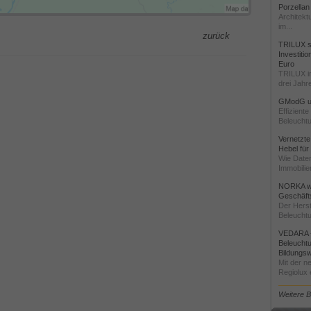
Porzellan
Architekt
im...
zurück
TRILUX st
Investiti
Euro
TRILUX i
drei Jahre
GModG un
Effizient
Beleuchtu
Vernetzte
Hebel für
Wie Daten
Immobilie
NORKA we
Geschäfts
Der Herst
Beleuchtu
VEDARA -
Beleuchtu
Bildungsw
Mit der n
Regiolux e
Weitere 