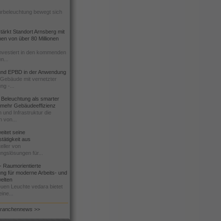
urbeleuchtung bewegt sich
ärkt Standort Arnsberg mit
onen von über 80 Millionen
nvestiert in den kommenden
n...
d EPBD in der Anwendung
e Gebäude mit vernetzter
ng -...
 Beleuchtung als smarter
 mehr Gebäudeeffizienz
 und Infrastruktur die
n von...
itet seine
tätigkeit aus
eller von
ngslösungen für...
 Raumorientierte
ng für moderne Arbeits- und
elten
euen Leuchte vedara bietet
ine...
Branchennews >>