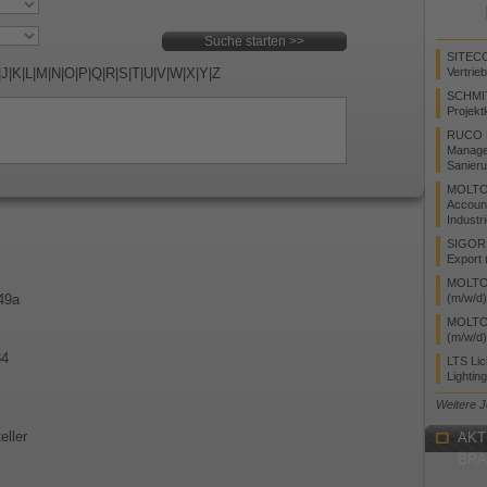
SITEC
|
J
|
K
|
L
|
M
|
N
|
O
|
P
|
Q
|
R
|
S
|
T
|
U
|
V
|
W
|
X
|
Y
|
Z
Vertrie
SCHMI
Projekt
RUCO L
Manager
Sanieru
MOLTO
Accoun
Industr
SIGOR L
Export 
MOLTO 
49a
(m/w/d)
MOLTO 
(m/w/d)
34
LTS Li
Lightin
Weitere 
eller
AKT
BR