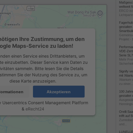
Maßgeschn
weltweit 
ERCO ist 
Lichtpartn
Fagerhul
gestalten
Smartbuil
Gemeinsa
nötigen Ihre Zustimmung, um den
Projekt - 
ogle Maps-Service zu laden!
Performan
VDE-Zerti
nden einen Service eines Drittanbieters, um
Serie SL
Mehr Frei
te einzubetten. Dieser Service kann Daten zu
Sicherheit
ivitäten sammeln. Bitte lesen Sie die Details
Signify v
stimmen Sie der Nutzung des Service zu, um
mit Xitan
Xitanium 
diese Karte anzuzeigen.
zu einer...
formationen
Akzeptieren
100 Jahr
gestaltet
Ausgewäh
y
Usercentrics Consent Management Platform
Henningse
&
eRecht24
Orelli Sa
trifft auf
Zumtobel 
und...
LUNELLE 