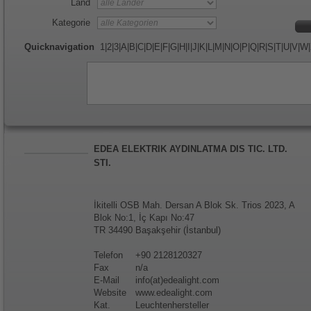
Land
Kategorie
Quicknavigation
1
|
2
|
3
|
A
|
B
|
C
|
D
|
E
|
F
|
G
|
H
|
I
|
J
|
K
|
L
|
M
|
N
|
O
|
P
|
Q
|
R
|
S
|
T
|
U
|
V
|
W
|
EDEA ELEKTRIK AYDINLATMA DIS TIC. LTD.
STI.
İkitelli OSB Mah. Dersan A Blok Sk. Trios 2023, A
Blok No:1, İç Kapı No:47
TR 34490 Başakşehir (İstanbul)
Telefon
+90 2128120327
Fax
n/a
E-Mail
info(at)edealight.com
Website
www.edealight.com
Kat.
Leuchtenhersteller