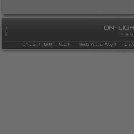
ON-LIGHT | Licht im Netz®
— Moritz-Walther-Weg 3
— D-673