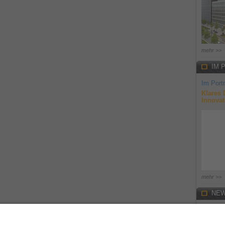
mehr >>
IM 
Im Portr
Klares 
Innovat
mehr >>
NEW