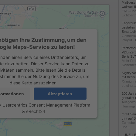
Maßgeschn
weltweit 
ERCO ist 
Lichtpartn
Fagerhul
gestalten
Smartbuil
Gemeinsa
nötigen Ihre Zustimmung, um den
Projekt - 
ogle Maps-Service zu laden!
Performan
VDE-Zerti
nden einen Service eines Drittanbieters, um
Serie SL
Mehr Frei
te einzubetten. Dieser Service kann Daten zu
Sicherheit
ivitäten sammeln. Bitte lesen Sie die Details
Signify v
stimmen Sie der Nutzung des Service zu, um
mit Xitan
Xitanium 
diese Karte anzuzeigen.
zu einer...
formationen
Akzeptieren
100 Jahr
gestaltet
Ausgewäh
y
Usercentrics Consent Management Platform
Henningse
&
eRecht24
Orelli Sa
trifft auf
Zumtobel 
und...
LUNELLE 