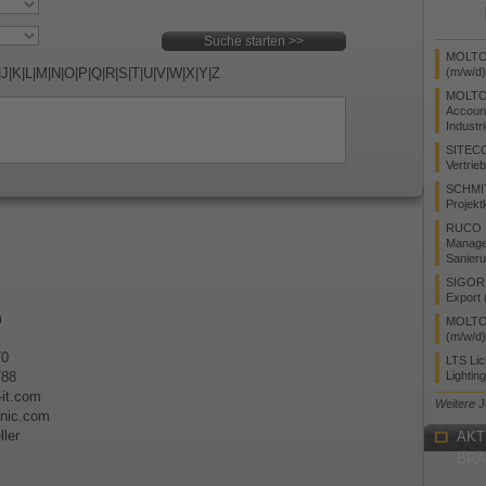
MOLTO 
|
J
|
K
|
L
|
M
|
N
|
O
|
P
|
Q
|
R
|
S
|
T
|
U
|
V
|
W
|
X
|
Y
|
Z
(m/w/d)
MOLTO
Accoun
Industr
SITEC
Vertrie
SCHMI
Projekt
RUCO L
Manager
Sanieru
SIGOR L
Export 
m
MOLTO 
(m/w/d)
70
LTS Li
788
Lightin
-it.com
Weitere 
onic.com
ler
AKT
BR