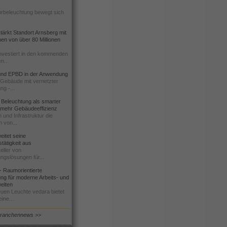
urbeleuchtung bewegt sich
ärkt Standort Arnsberg mit
onen von über 80 Millionen
nvestiert in den kommenden
n...
d EPBD in der Anwendung
e Gebäude mit vernetzter
ng -...
 Beleuchtung als smarter
 mehr Gebäudeeffizienz
 und Infrastruktur die
n von...
itet seine
tätigkeit aus
eller von
ngslösungen für...
 Raumorientierte
ng für moderne Arbeits- und
elten
euen Leuchte vedara bietet
ine...
Branchennews >>