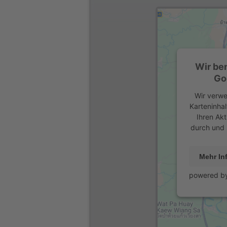
Wir be
Go
Wir verwe
Karteninhal
Ihren Akt
durch und 
Mehr In
powered b