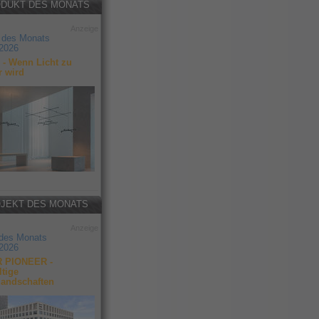
DUKT DES MONATS
Anzeige
 des Monats
2026
- Wenn Licht zu
r wird
JEKT DES MONATS
Anzeige
 des Monats
2026
 PIONEER -
tige
landschaften