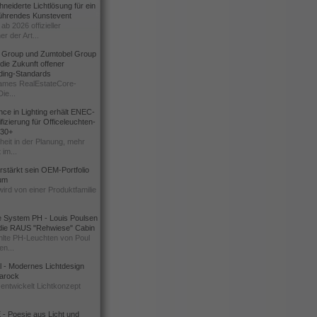
eiderte Lichtlösung für ein
führendes Kunstevent
ab 2026 offizieller
er der Art...
t Group und Zumtobel Group
 die Zukunft offener
ding-Standards
mes RealEstateCore-
Die...
ce in Lighting erhält ENEC-
fizierung für Officeleuchten-
730+
heit in der Planung, mehr
 im...
erstärkt sein OEM-Portfolio
ium
wird von einer Produktfamilie
e System PH - Louis Poulsen
 die RAUS "Rehwiese" Cabin
lte PH-Leuchten von Poul
n...
al - Modernes Lichtdesign
 Barock
entwickelt Lichtkonzept
- Poesie aus Licht und