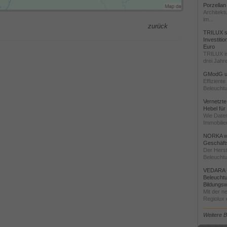
Porzellan
Architekt
im...
zurück
TRILUX st
Investiti
Euro
TRILUX i
drei Jahre
GModG un
Effizient
Beleuchtu
Vernetzte
Hebel für
Wie Daten
Immobilie
NORKA we
Geschäfts
Der Herst
Beleuchtu
VEDARA -
Beleuchtu
Bildungsw
Mit der n
Regiolux e
Weitere 