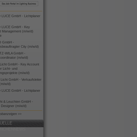
LUCE GmbH - Lichtplaner
 LUCE GmbH - Key
t Management (m/w/d)
ie
O GmbH -
bsbeauftragter City (m/w/d)
TZ-WILA GmbH -
koordinator (m/w/d)
icht GmbH - Key Account
 Licht- und
ngsprojekte (m/w/d)
icht GmbH - Verkaufsleiter
(m/w/d)
LUCE GmbH - Lichtplaner
cht & Leuchten GmbH -
g Designer (m/w/d)
Jobanzeigen >>
UELLE
ANCHENNEWS