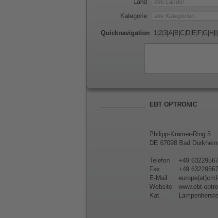
Land
Kategorie
Quicknavigation
1
|
2
|
3
|
A
|
B
|
C
|
D
|
E
|
F
|
G
|
H
|
I
EBT OPTRONIC
Philipp-Krämer-Ring 5
DE 67098 Bad Dürkhei
Telefon
+49 6322956
Fax
+49 6322956
E-Mail
europe(at)cml
Website
www.ebt-optr
Kat.
Lampenherstel