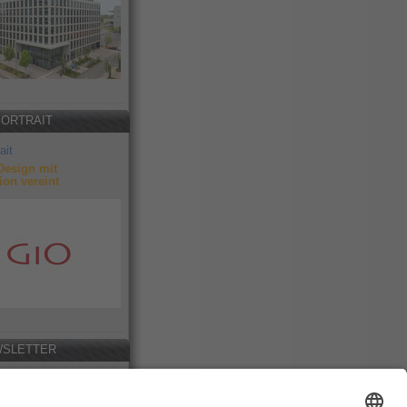
PORTRAIT
ait
Design mit
ion vereint
SLETTER