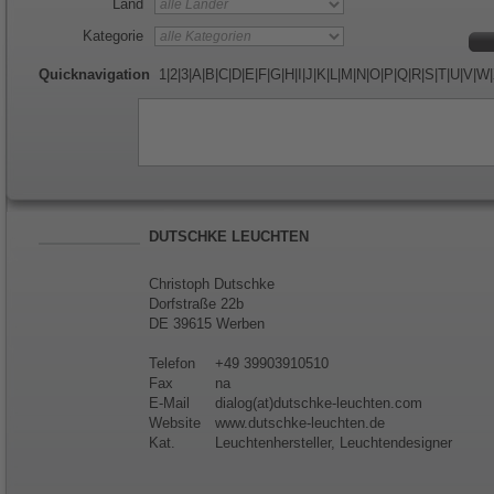
Land
Kategorie
Quicknavigation
1
|
2
|
3
|
A
|
B
|
C
|
D
|
E
|
F
|
G
|
H
|
I
|
J
|
K
|
L
|
M
|
N
|
O
|
P
|
Q
|
R
|
S
|
T
|
U
|
V
|
W
|
DUTSCHKE LEUCHTEN
Christoph Dutschke
Dorfstraße 22b
DE 39615 Werben
Telefon
+49 39903910510
Fax
na
E-Mail
dialog(at)dutschke-leuchten.com
Website
www.dutschke-leuchten.de
Kat.
Leuchtenhersteller, Leuchtendesigner