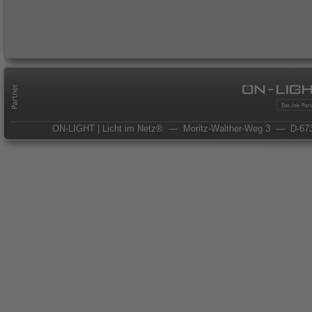
ON-LIGHT | Licht im Netz®
— Moritz-Walther-Weg 3
— D-673