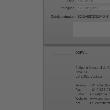
Land
Kategorie
Quicknavigation
1
|
2
|
3
|
A
|
B
|
C
|
D
|
E
|
F
|
G
|
H
|
I
DORVIL
Polígono Industrial de 
Nave A15
ES 28823 Coslada
Telefon
+34 9167332
Fax
+34 9167412
E-Mail
info(at)dorvil
Website
www.dorvil.c
Kat.
Leuchtenherst