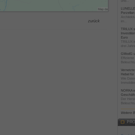
und...
LUNELLE 
Porzellan
Architekt
zurück
im...
TRILUX st
Investiti
Euro
TRILUX i
drei Jahre
GModG un
Effizient
Beleuchtu
Vernetzte
Hebel für
Wie Daten
Immobilie
NORKA we
Geschäfts
Der Herst
Beleuchtu
Weitere 
PRO