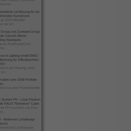
Casa Catasüs, entworfen
Antonio...
eiderte Lichtlösung für ein
führendes Kunstevent
ab 2026 offizieller
er der Art...
t Group und Zumtobel Group
 die Zukunft offener
ding-Standards
mes RealEstateCore-
Die...
ce in Lighting erhält ENEC-
fizierung für Officeleuchten-
730+
heit in der Planung, mehr
 im...
erstärkt sein OEM-Portfolio
ium
wird von einer Produktfamilie
e System PH - Louis Poulsen
 die RAUS "Rehwiese" Cabin
lte PH-Leuchten von Poul
n...
al - Modernes Lichtdesign
 Barock
entwickelt Lichtkonzept