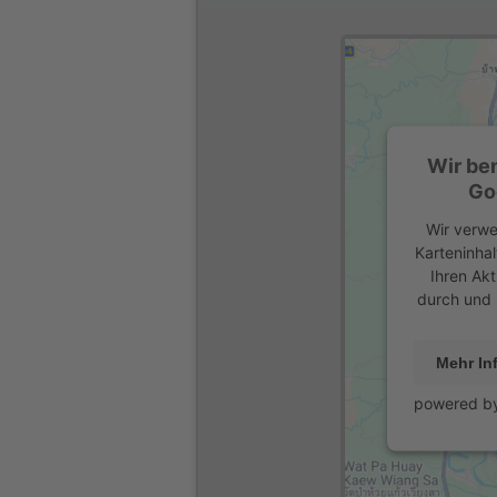
Wir be
Go
Wir verwe
Karteninhal
Ihren Akt
durch und 
Mehr In
powered b