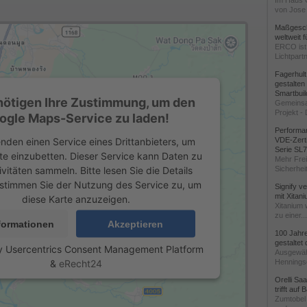
Im Haus 
von Jose 
Maßgeschn
weltweit 
ERCO ist 
Lichtpartn
Fagerhul
gestalten
Smartbuil
nötigen Ihre Zustimmung, um den
Gemeinsa
Projekt - 
ogle Maps-Service zu laden!
Performan
nden einen Service eines Drittanbieters, um
VDE-Zerti
Serie SL
te einzubetten. Dieser Service kann Daten zu
Mehr Frei
ivitäten sammeln. Bitte lesen Sie die Details
Sicherheit
stimmen Sie der Nutzung des Service zu, um
Signify v
mit Xitan
diese Karte anzuzeigen.
Xitanium 
zu einer...
formationen
Akzeptieren
100 Jahr
gestaltet
y
Usercentrics Consent Management Platform
Ausgewäh
&
eRecht24
Henningse
Orelli Sa
trifft auf
Zumtobel 