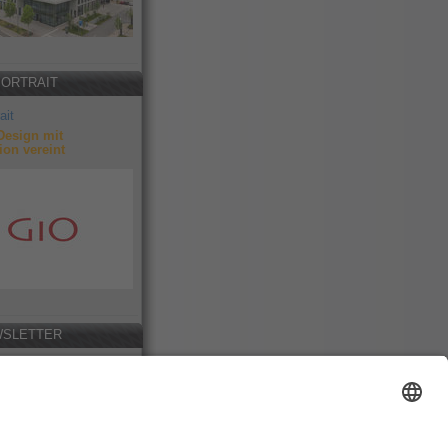
PORTRAIT
ait
Design mit
ion vereint
SLETTER