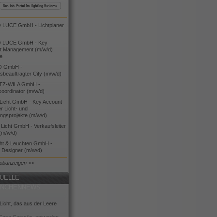
LUCE GmbH - Lichtplaner
 LUCE GmbH - Key
t Management (m/w/d)
ie
O GmbH -
bsbeauftragter City (m/w/d)
TZ-WILA GmbH -
koordinator (m/w/d)
icht GmbH - Key Account
 Licht- und
ngsprojekte (m/w/d)
icht GmbH - Verkaufsleiter
(m/w/d)
cht & Leuchten GmbH -
g Designer (m/w/d)
Jobanzeigen >>
UELLE
ANCHENNEWS
icht, das aus der Leere