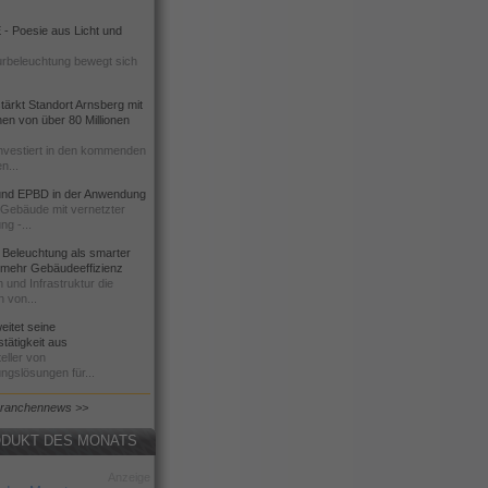
- Poesie aus Licht und
urbeleuchtung bewegt sich
ärkt Standort Arnsberg mit
onen von über 80 Millionen
nvestiert in den kommenden
n...
d EPBD in der Anwendung
e Gebäude mit vernetzter
ng -...
 Beleuchtung als smarter
 mehr Gebäudeeffizienz
 und Infrastruktur die
n von...
itet seine
tätigkeit aus
eller von
ngslösungen für...
Branchennews >>
DUKT DES MONATS
Anzeige