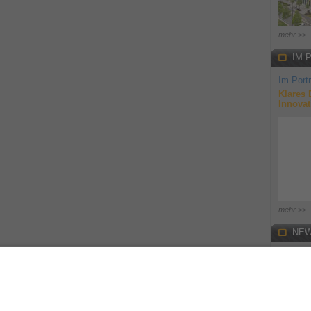
mehr >>
IM 
Im Portr
Klares 
Innovat
mehr >>
NEW