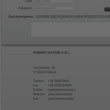
Land
Kategorie
Quicknavigation
1
|
2
|
3
|
A
|
B
|
C
|
D
|
E
|
F
|
G
|
H
|
I
|
J
|
K
|
L
|
M
|
N
|
O
|
P
|
Q
|
R
|
S
|
T
|
U
|
V
|
W
|
DOMINO SISTEMI S.R.L.
Via Dorsale, 26
IT 54100 Massa
Telefon
+39 058579441
Fax
+39 0585250895
E-Mail
mail(at)dominoled.it
Website
www.dominoled.it
Kat.
Leuchtenhersteller