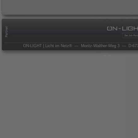
ON-LIGHT | Licht im Netz®
— Moritz-Walther-Weg 3
— D-673