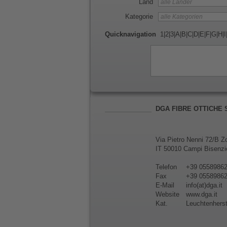
Land
Kategorie
Quicknavigation
1
|
2
|
3
|
A
|
B
|
C
|
D
|
E
|
F
|
G
|
H
|
I
DGA FIBRE OTTICHE S
Via Pietro Nenni 72/B Zo
IT 50010 Campi Bisenzio
Telefon
+39 0558986
Fax
+39 0558986
E-Mail
info(at)dga.it
Website
www.dga.it
Kat.
Leuchtenherst