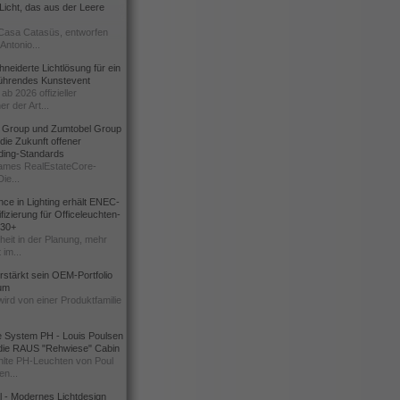
icht, das aus der Leere
Casa Catasüs, entworfen
Antonio...
eiderte Lichtlösung für ein
führendes Kunstevent
ab 2026 offizieller
er der Art...
t Group und Zumtobel Group
 die Zukunft offener
ding-Standards
mes RealEstateCore-
Die...
ce in Lighting erhält ENEC-
fizierung für Officeleuchten-
730+
heit in der Planung, mehr
 im...
erstärkt sein OEM-Portfolio
ium
wird von einer Produktfamilie
e System PH - Louis Poulsen
 die RAUS "Rehwiese" Cabin
lte PH-Leuchten von Poul
n...
al - Modernes Lichtdesign