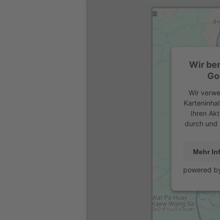
Wir be
Go
Wir verwe
Karteninhal
Ihren Akt
durch und 
Mehr In
powered b