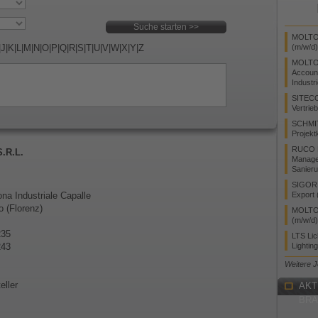
MOLTO 
|
J
|
K
|
L
|
M
|
N
|
O
|
P
|
Q
|
R
|
S
|
T
|
U
|
V
|
W
|
X
|
Y
|
Z
(m/w/d)
MOLTO
Accoun
Industr
SITEC
Vertrie
SCHMI
Projekt
RUCO L
.R.L.
Manager
Sanieru
SIGOR L
na Industriale Capalle
Export 
 (Florenz)
MOLTO 
(m/w/d)
235
LTS Li
243
Lightin
Weitere 
eller
AKT
BR