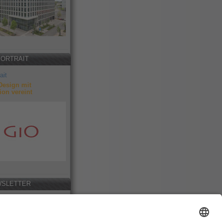
PORTRAIT
ait
Design mit
ion vereint
SLETTER