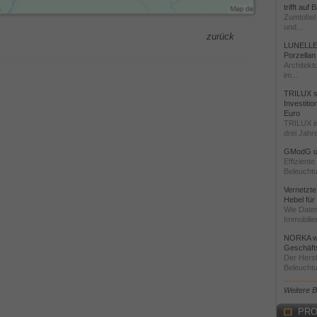
trifft auf
Zumtobel 
und...
zurück
LUNELLE 
Porzellan
Architekt
im...
TRILUX st
Investiti
Euro
TRILUX i
drei Jahre
GModG un
Effizient
Beleuchtu
Vernetzte
Hebel für
Wie Daten
Immobilie
NORKA we
Geschäfts
Der Herst
Beleuchtu
Weitere 
PRO