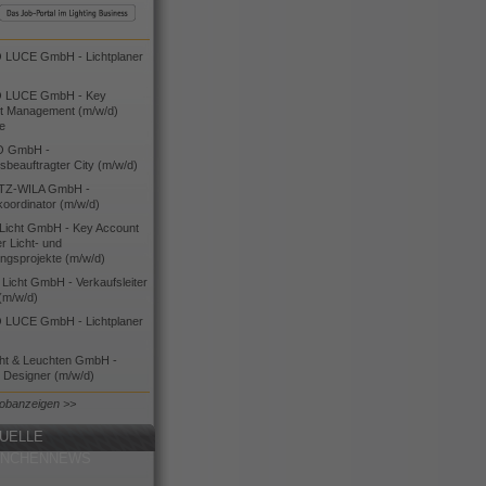
LUCE GmbH - Lichtplaner
 LUCE GmbH - Key
t Management (m/w/d)
ie
O GmbH -
bsbeauftragter City (m/w/d)
TZ-WILA GmbH -
koordinator (m/w/d)
icht GmbH - Key Account
 Licht- und
ngsprojekte (m/w/d)
icht GmbH - Verkaufsleiter
(m/w/d)
LUCE GmbH - Lichtplaner
cht & Leuchten GmbH -
g Designer (m/w/d)
Jobanzeigen >>
UELLE
ANCHENNEWS