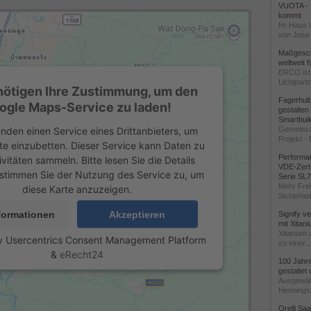
VUOTA - L
kommt
Im Haus 
von Jose 
Maßgeschn
weltweit 
ERCO ist 
Lichtpartn
nötigen Ihre Zustimmung, um den
Fagerhul
ogle Maps-Service zu laden!
gestalten
Smartbuil
nden einen Service eines Drittanbieters, um
Gemeinsa
Projekt - 
te einzubetten. Dieser Service kann Daten zu
Performan
ivitäten sammeln. Bitte lesen Sie die Details
VDE-Zerti
stimmen Sie der Nutzung des Service zu, um
Serie SL
Mehr Frei
diese Karte anzuzeigen.
Sicherheit
formationen
Akzeptieren
Signify v
mit Xitan
Xitanium 
y
Usercentrics Consent Management Platform
zu einer...
&
eRecht24
100 Jahr
gestaltet
Ausgewäh
Henningse
Orelli Sa