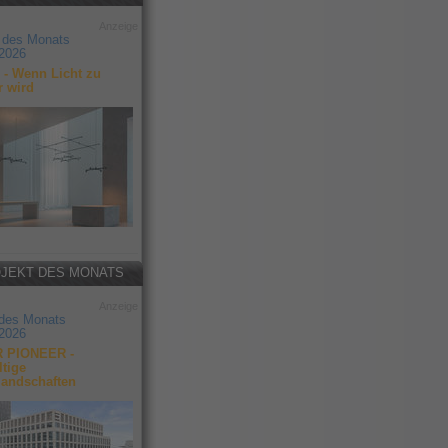
Anzeige
 des Monats
2026
- Wenn Licht zu
r wird
JEKT DES MONATS
Anzeige
 des Monats
2026
 PIONEER -
tige
landschaften