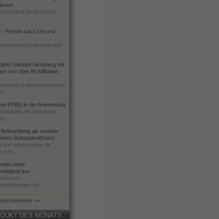
 Barock
entwickelt Lichtkonzept
- Poesie aus Licht und
urbeleuchtung bewegt sich
ärkt Standort Arnsberg mit
onen von über 80 Millionen
nvestiert in den kommenden
n...
d EPBD in der Anwendung
e Gebäude mit vernetzter
ng -...
 Beleuchtung als smarter
 mehr Gebäudeeffizienz
 und Infrastruktur die
n von...
itet seine
tätigkeit aus
eller von
ngslösungen für...
Branchennews >>
DUKT DES MONATS