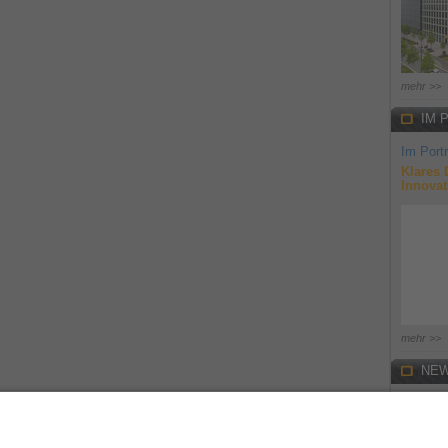
mehr >>
IM 
Im Portr
Klares 
Innovat
mehr >>
NEW