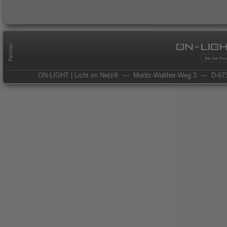
ON-LIGHT | Licht im Netz®
— Moritz-Walther-Weg 3
— D-673