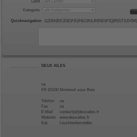
Land
Kategorie
Quicknavigation
1
|
2
|
3
|
A
|
B
|
C
|
D
|
E
|
F
|
G
|
H
|
I
|
J
|
K
|
L
|
M
|
N
|
O
|
P
|
Q
|
R
|
S
|
T
|
U
|
V
|
W
|
DEUX AILES
na
FR 93100 Montreuil sous Bois
Telefon
na
Fax
na
E-Mail
contact(at)deuxailes.fr
Website
www.deuxailes.fr
Kat.
Leuchtenhersteller