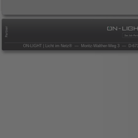
ON-LIGHT | Licht im Netz®
— Moritz-Walther-Weg 3
— D-673