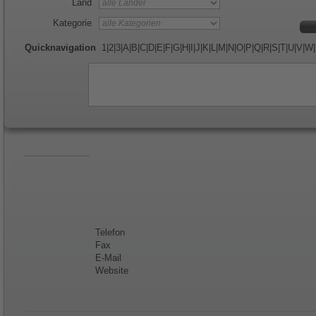
Land
Kategorie
Quicknavigation
1
|
2
|
3
|
A
|
B
|
C
|
D
|
E
|
F
|
G
|
H
|
I
|
J
|
K
|
L
|
M
|
N
|
O
|
P
|
Q
|
R
|
S
|
T
|
U
|
V
|
W
|
Telefon
Fax
E-Mail
Website