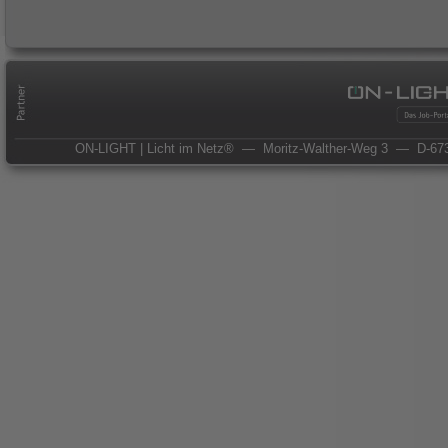
ON-LIGHT | Licht im Netz®
— Moritz-Walther-Weg 3
— D-673