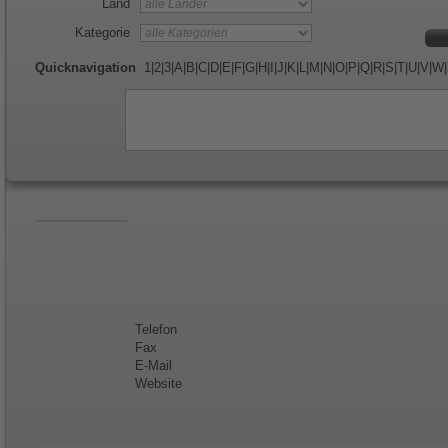
Land
Kategorie
Quicknavigation
1
|
2
|
3
|
A
|
B
|
C
|
D
|
E
|
F
|
G
|
H
|
I
|
J
|
K
|
L
|
M
|
N
|
O
|
P
|
Q
|
R
|
S
|
T
|
U
|
V
|
W
|
Telefon
Fax
E-Mail
Website