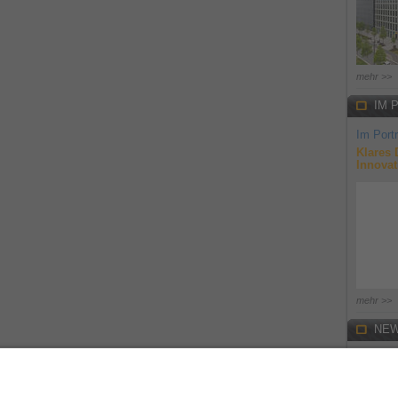
mehr >>
IM 
Im Portr
Klares 
Innovat
mehr >>
NEW