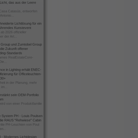
icht, das aus der Leere
Casa Catasüs, entworfen
Antonio...
eiderte Lichtlösung für ein
führendes Kunstevent
ab 2026 offizieller
er der Art...
t Group und Zumtobel Group
 die Zukunft offener
ding-Standards
mes RealEstateCore-
Die...
ce in Lighting erhält ENEC-
fizierung für Officeleuchten-
730+
heit in der Planung, mehr
 im...
erstärkt sein OEM-Portfolio
ium
wird von einer Produktfamilie
e System PH - Louis Poulsen
 die RAUS "Rehwiese" Cabin
lte PH-Leuchten von Poul
n...
al - Modernes Lichtdesign