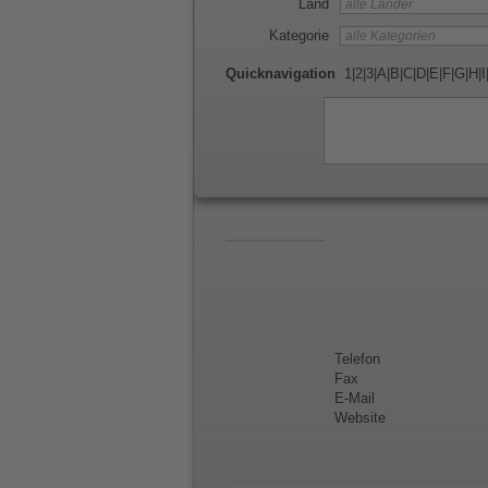
Land
Kategorie
Quicknavigation
1
|
2
|
3
|
A
|
B
|
C
|
D
|
E
|
F
|
G
|
H
|
I
Telefon
Fax
E-Mail
Website