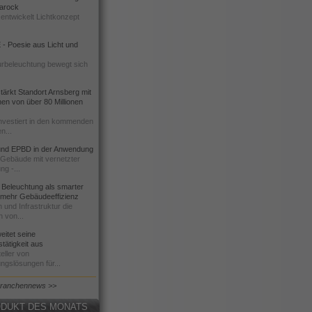
 Barock
entwickelt Lichtkonzept
- Poesie aus Licht und
urbeleuchtung bewegt sich
ärkt Standort Arnsberg mit
onen von über 80 Millionen
nvestiert in den kommenden
n...
d EPBD in der Anwendung
e Gebäude mit vernetzter
ng -...
 Beleuchtung als smarter
 mehr Gebäudeeffizienz
 und Infrastruktur die
n von...
itet seine
tätigkeit aus
eller von
ngslösungen für...
Branchennews >>
DUKT DES MONATS