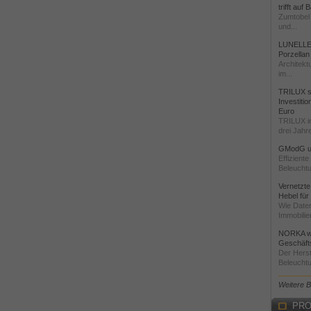
trifft auf
Zumtobel 
und...
LUNELLE 
Porzellan
Architekt
im...
TRILUX st
Investiti
Euro
TRILUX i
drei Jahre
GModG un
Effizient
Beleuchtu
Vernetzte
Hebel für
Wie Daten
Immobilie
NORKA we
Geschäfts
Der Herst
Beleuchtu
Weitere 
PRO