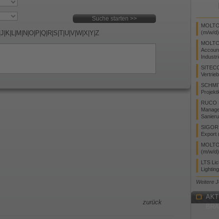
MOLTO 
|
J
|
K
|
L
|
M
|
N
|
O
|
P
|
Q
|
R
|
S
|
T
|
U
|
V
|
W
|
X
|
Y
|
Z
(m/w/d)
MOLTO
Accoun
Industr
SITEC
Vertrie
SCHMI
Projekt
RUCO L
Manager
Sanieru
SIGOR L
Export 
MOLTO 
(m/w/d)
LTS Li
Lightin
Weitere 
AKT
zurück
BR