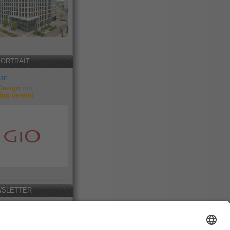
PORTRAIT
ait
Design mit
ion vereint
SLETTER