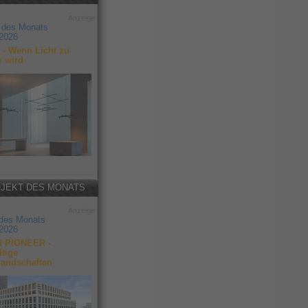
Anzeige
 des Monats
2026
- Wenn Licht zu
r wird
JEKT DES MONATS
Anzeige
 des Monats
2026
 PIONEER -
tige
landschaften