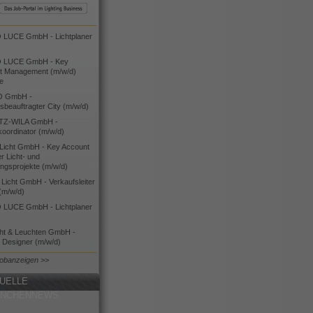
LUCE GmbH - Lichtplaner
 LUCE GmbH - Key
t Management (m/w/d)
ie
O GmbH -
bsbeauftragter City (m/w/d)
TZ-WILA GmbH -
koordinator (m/w/d)
icht GmbH - Key Account
 Licht- und
ngsprojekte (m/w/d)
icht GmbH - Verkaufsleiter
(m/w/d)
LUCE GmbH - Lichtplaner
cht & Leuchten GmbH -
g Designer (m/w/d)
Jobanzeigen >>
UELLE
ANCHENNEWS