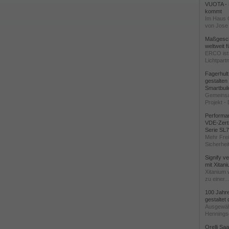
VUOTA - L
kommt
Im Haus 
von Jose 
Maßgeschn
weltweit 
ERCO ist 
Lichtpartn
Fagerhul
gestalten
Smartbuil
Gemeinsa
Projekt - 
Performan
VDE-Zerti
Serie SL
Mehr Frei
Sicherheit
Signify v
mit Xitan
Xitanium 
zu einer...
100 Jahr
gestaltet
Ausgewäh
Henningse
Orelli Sa