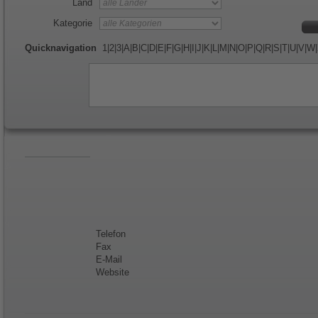
Land
Kategorie
Quicknavigation
1
|
2
|
3
|
A
|
B
|
C
|
D
|
E
|
F
|
G
|
H
|
I
|
J
|
K
|
L
|
M
|
N
|
O
|
P
|
Q
|
R
|
S
|
T
|
U
|
V
|
W
|
Telefon
Fax
E-Mail
Website