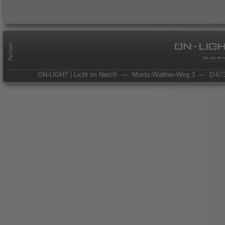
ON-LIGHT | Licht im Netz®
— Moritz-Walther-Weg 3
— D-673