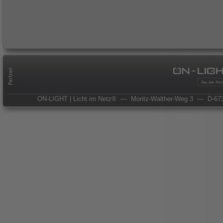
ON-LIGHT | Licht im Netz®
— Moritz-Walther-Weg 3
— D-673