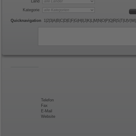
Land
Kategorie
Quicknavigation
1
|
2
|
3
|
A
|
B
|
C
|
D
|
E
|
F
|
G
|
H
|
I
|
J
|
K
|
L
|
M
|
N
|
O
|
P
|
Q
|
R
|
S
|
T
|
U
|
V
|
W
|
Telefon
Fax
E-Mail
Website