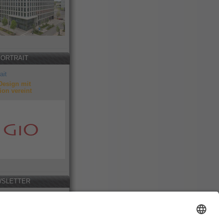
PORTRAIT
ait
Design mit
ion vereint
SLETTER