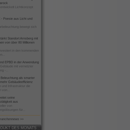
 Barock
entwickelt Lichtkonzept
- Poesie aus Licht und
urbeleuchtung bewegt sich
ärkt Standort Arnsberg mit
onen von über 80 Millionen
nvestiert in den kommenden
n...
d EPBD in der Anwendung
e Gebäude mit vernetzter
ng -...
 Beleuchtung als smarter
 mehr Gebäudeeffizienz
 und Infrastruktur die
n von...
itet seine
tätigkeit aus
eller von
ngslösungen für...
Branchennews >>
DUKT DES MONATS