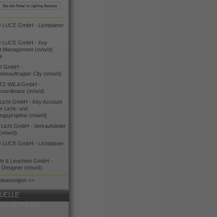
LUCE GmbH - Lichtplaner
 LUCE GmbH - Key
t Management (m/w/d)
ie
O GmbH -
bsbeauftragter City (m/w/d)
TZ-WILA GmbH -
koordinator (m/w/d)
icht GmbH - Key Account
 Licht- und
ngsprojekte (m/w/d)
icht GmbH - Verkaufsleiter
(m/w/d)
LUCE GmbH - Lichtplaner
cht & Leuchten GmbH -
g Designer (m/w/d)
Jobanzeigen >>
UELLE
ANCHENNEWS