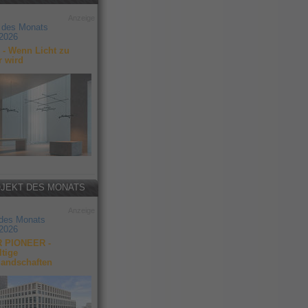
Anzeige
 des Monats
2026
- Wenn Licht zu
r wird
JEKT DES MONATS
Anzeige
 des Monats
2026
 PIONEER -
tige
landschaften