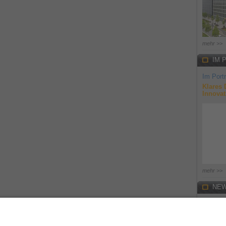
mehr >>
IM 
Im Portr
Klares 
Innovat
mehr >>
NEW