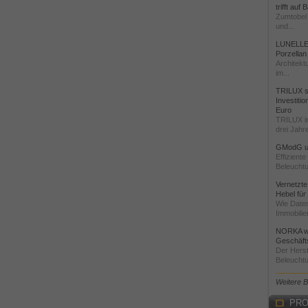
trifft auf
Zumtobel 
und...
LUNELLE 
Porzellan
Architekt
im...
TRILUX st
Investiti
Euro
TRILUX i
drei Jahre
GModG un
Effizient
Beleuchtu
Vernetzte
Hebel für
Wie Daten
Immobilie
NORKA we
Geschäfts
Der Herst
Beleuchtu
Weitere 
PRO