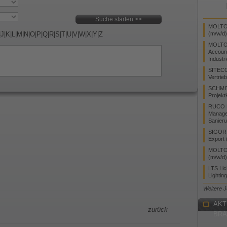
MOLTO 
|
J
|
K
|
L
|
M
|
N
|
O
|
P
|
Q
|
R
|
S
|
T
|
U
|
V
|
W
|
X
|
Y
|
Z
(m/w/d)
MOLTO
Accoun
Industr
SITEC
Vertrie
SCHMI
Projekt
RUCO L
Manager
Sanieru
SIGOR L
Export 
MOLTO 
(m/w/d)
LTS Li
Lightin
Weitere 
AKT
zurück
BR