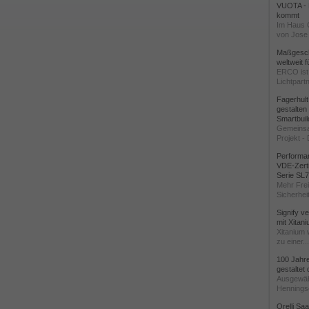
VUOTA - L
kommt
Im Haus 
von Jose 
Maßgeschn
weltweit 
ERCO ist 
Lichtpartn
Fagerhul
gestalten
Smartbuil
Gemeinsa
Projekt - 
Performan
VDE-Zerti
Serie SL
Mehr Frei
Sicherheit
Signify v
mit Xitan
Xitanium 
zu einer...
100 Jahr
gestaltet
Ausgewäh
Henningse
Orelli Sa