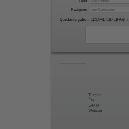
Land
Kategorie
Quicknavigation
1
|
2
|
3
|
A
|
B
|
C
|
D
|
E
|
F
|
G
|
H
|
I
Telefon
Fax
E-Mail
Website