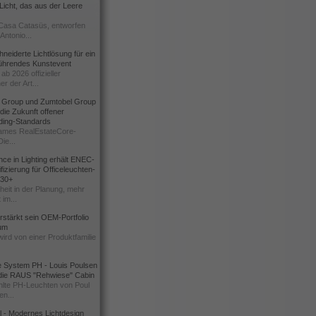
icht, das aus der Leere
Casa Catasüs, entworfen
Antonio...
eiderte Lichtlösung für ein
führendes Kunstevent
ab 2026 offizieller
er der Art...
t Group und Zumtobel Group
 die Zukunft offener
ding-Standards
mes RealEstateCore-
Die...
ce in Lighting erhält ENEC-
fizierung für Officeleuchten-
730+
heit in der Planung, mehr
 im...
erstärkt sein OEM-Portfolio
ium
wird von einer Produktfamilie
e System PH - Louis Poulsen
 die RAUS "Rehwiese" Cabin
lte PH-Leuchten von Poul
n...
al - Modernes Lichtdesign