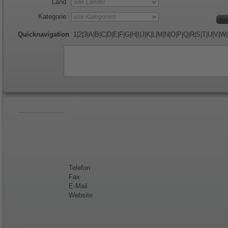
Land
Kategorie
Quicknavigation
1
|
2
|
3
|
A
|
B
|
C
|
D
|
E
|
F
|
G
|
H
|
I
|
J
|
K
|
L
|
M
|
N
|
O
|
P
|
Q
|
R
|
S
|
T
|
U
|
V
|
W
|
Telefon
Fax
E-Mail
Website