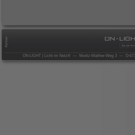
ON-LIGHT | Licht im Netz®
— Moritz-Walther-Weg 3
— D-673