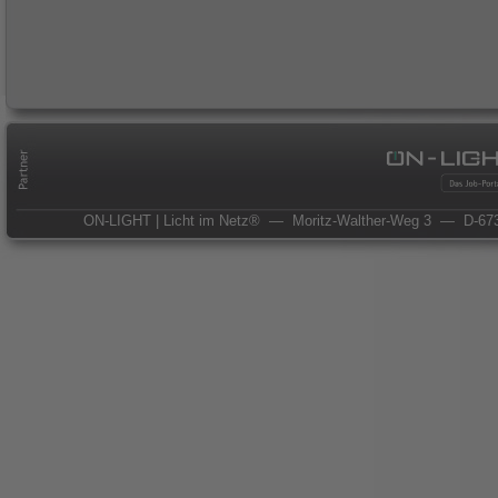
ON-LIGHT | Licht im Netz®
— Moritz-Walther-Weg 3
— D-673