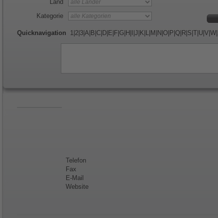
Land
Kategorie
Quicknavigation
1
|
2
|
3
|
A
|
B
|
C
|
D
|
E
|
F
|
G
|
H
|
I
|
J
|
K
|
L
|
M
|
N
|
O
|
P
|
Q
|
R
|
S
|
T
|
U
|
V
|
W
|
Telefon
Fax
E-Mail
Website