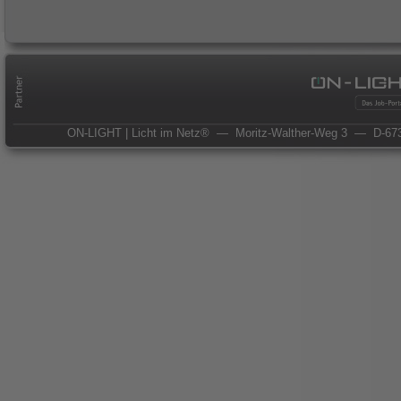
ON-LIGHT | Licht im Netz®
— Moritz-Walther-Weg 3
— D-673