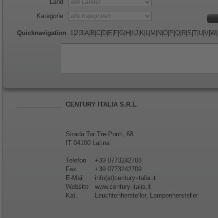
Land
Kategorie
Quicknavigation
1
|
2
|
3
|
A
|
B
|
C
|
D
|
E
|
F
|
G
|
H
|
I
|
J
|
K
|
L
|
M
|
N
|
O
|
P
|
Q
|
R
|
S
|
T
|
U
|
V
|
W
|
CENTURY ITALIA S.R.L.
Strada Tor Tre Ponti, 68
IT 04100 Latina
Telefon
+39 0773242708
Fax
+39 0773242709
E-Mail
info(at)century-italia.it
Website
www.century-italia.it
Kat.
Leuchtenhersteller, Lampenhersteller