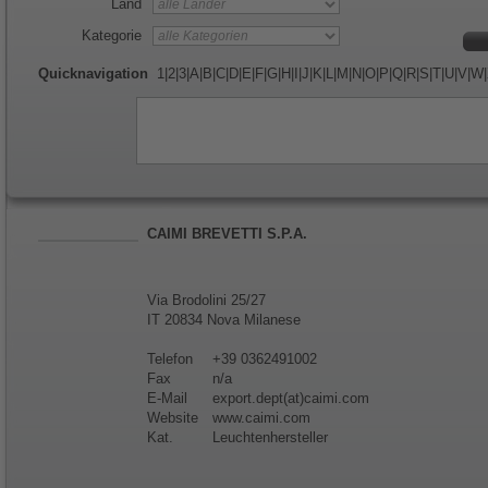
Land
Kategorie
Quicknavigation
1
|
2
|
3
|
A
|
B
|
C
|
D
|
E
|
F
|
G
|
H
|
I
|
J
|
K
|
L
|
M
|
N
|
O
|
P
|
Q
|
R
|
S
|
T
|
U
|
V
|
W
|
CAIMI BREVETTI S.P.A.
Via Brodolini 25/27
IT 20834 Nova Milanese
Telefon
+39 0362491002
Fax
n/a
E-Mail
export.dept(at)caimi.com
Website
www.caimi.com
Kat.
Leuchtenhersteller