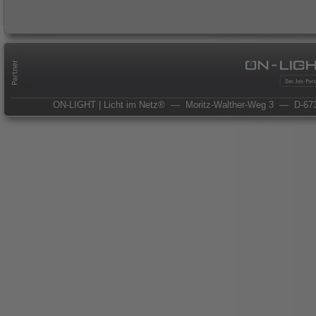
ON-LIGHT | Licht im Netz®
— Moritz-Walther-Weg 3
— D-673