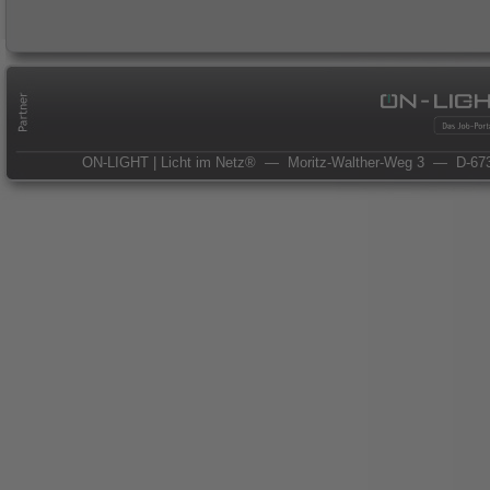
ON-LIGHT | Licht im Netz®
— Moritz-Walther-Weg 3
— D-673