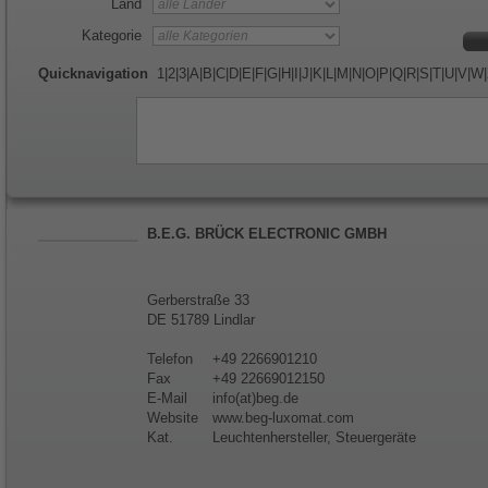
Land
Kategorie
Quicknavigation
1
|
2
|
3
|
A
|
B
|
C
|
D
|
E
|
F
|
G
|
H
|
I
|
J
|
K
|
L
|
M
|
N
|
O
|
P
|
Q
|
R
|
S
|
T
|
U
|
V
|
W
|
B.E.G. BRÜCK ELECTRONIC GMBH
Gerberstraße 33
DE 51789 Lindlar
Telefon
+49 2266901210
Fax
+49 22669012150
E-Mail
info(at)beg.de
Website
www.beg-luxomat.com
Kat.
Leuchtenhersteller, Steuergeräte