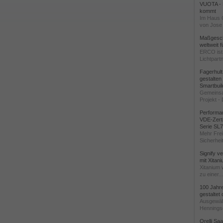
VUOTA - L
kommt
Im Haus 
von Jose 
Maßgeschn
weltweit 
ERCO ist 
Lichtpartn
Fagerhul
gestalten
Smartbuil
Gemeinsa
Projekt - 
Performan
VDE-Zerti
Serie SL
Mehr Frei
Sicherheit
Signify v
mit Xitan
Xitanium 
zu einer...
100 Jahr
gestaltet
Ausgewäh
Henningse
Orelli Sa