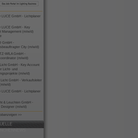
LUCE GmbH - Lichtplaner
 LUCE GmbH - Key
t Management (m/w/d)
ie
O GmbH -
bsbeauftragter City (m/w/d)
TZ-WILA GmbH -
koordinator (m/w/d)
icht GmbH - Key Account
 Licht- und
ngsprojekte (m/w/d)
icht GmbH - Verkaufsleiter
(m/w/d)
LUCE GmbH - Lichtplaner
cht & Leuchten GmbH -
g Designer (m/w/d)
Jobanzeigen >>
UELLE
ANCHENNEWS