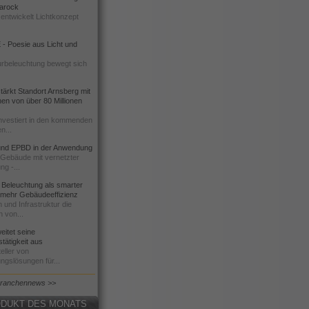
 Barock
entwickelt Lichtkonzept
- Poesie aus Licht und
urbeleuchtung bewegt sich
ärkt Standort Arnsberg mit
onen von über 80 Millionen
nvestiert in den kommenden
n...
d EPBD in der Anwendung
e Gebäude mit vernetzter
ng -...
 Beleuchtung als smarter
 mehr Gebäudeeffizienz
 und Infrastruktur die
n von...
itet seine
tätigkeit aus
eller von
ngslösungen für...
Branchennews >>
DUKT DES MONATS