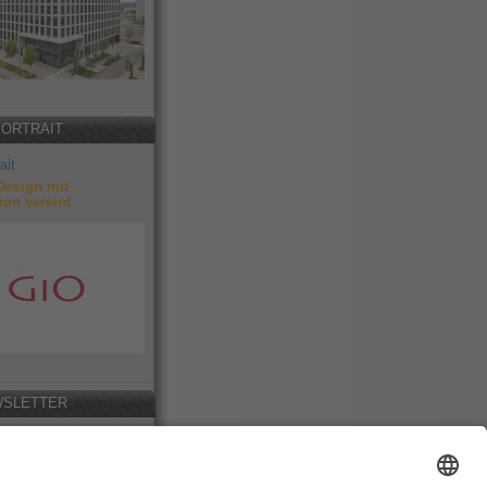
PORTRAIT
ait
Design mit
ion vereint
SLETTER