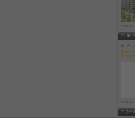
mehr >>
IM 
Im Portr
Klares 
Innovat
mehr >>
NEW