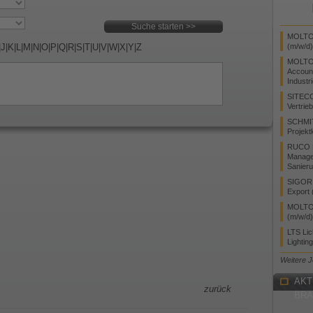
MOLTO 
|
J
|
K
|
L
|
M
|
N
|
O
|
P
|
Q
|
R
|
S
|
T
|
U
|
V
|
W
|
X
|
Y
|
Z
(m/w/d)
MOLTO
Accoun
Industr
SITEC
Vertrie
SCHMI
Projekt
RUCO L
Manager
Sanieru
SIGOR L
Export 
MOLTO 
(m/w/d)
LTS Li
Lightin
Weitere 
AKT
zurück
BR