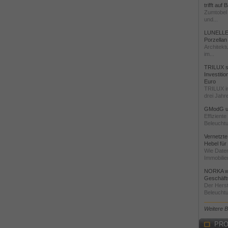
trifft auf
Zumtobel 
und...
LUNELLE 
Porzellan
Architekt
im...
TRILUX st
Investiti
Euro
TRILUX i
drei Jahre
GModG un
Effizient
Beleuchtu
Vernetzte
Hebel für
Wie Daten
Immobilie
NORKA we
Geschäfts
Der Herst
Beleuchtu
Weitere 
PRO