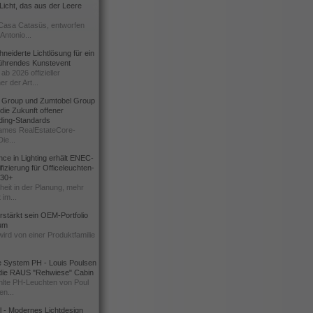
icht, das aus der Leere
Casa Catasüs, entworfen
Antonio...
eiderte Lichtlösung für ein
führendes Kunstevent
ab 2026 offizieller
er der Art...
t Group und Zumtobel Group
 die Zukunft offener
ding-Standards
mes RealEstateCore-
Die...
ce in Lighting erhält ENEC-
fizierung für Officeleuchten-
730+
heit in der Planung, mehr
 im...
erstärkt sein OEM-Portfolio
ium
wird von einer Produktfamilie
e System PH - Louis Poulsen
 die RAUS "Rehwiese" Cabin
lte PH-Leuchten von Poul
n...
al - Modernes Lichtdesign