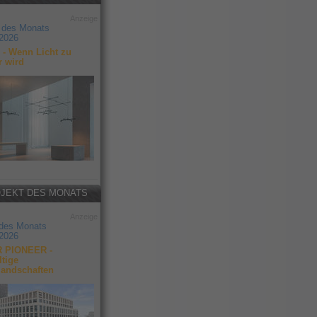
Anzeige
 des Monats
2026
- Wenn Licht zu
r wird
JEKT DES MONATS
Anzeige
 des Monats
2026
 PIONEER -
tige
landschaften