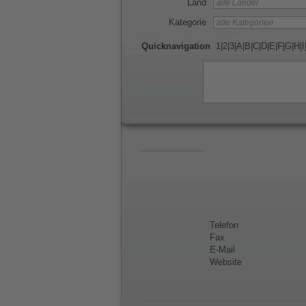
Land
Kategorie
Quicknavigation
1
|
2
|
3
|
A
|
B
|
C
|
D
|
E
|
F
|
G
|
H
|
I
Telefon
Fax
E-Mail
Website