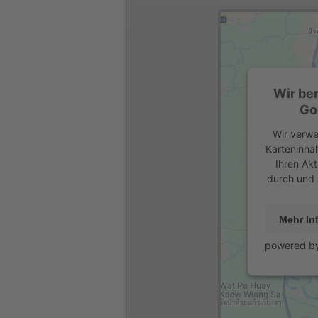
Wir be
Go
Wir verwe
Karteninhal
Ihren Akt
durch und 
Mehr In
powered b