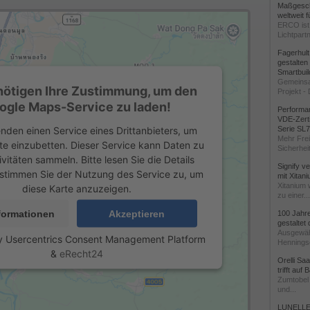
Maßgeschn
weltweit 
ERCO ist 
Lichtpartn
Fagerhul
gestalten
Smartbuil
Gemeinsa
nötigen Ihre Zustimmung, um den
Projekt - 
ogle Maps-Service zu laden!
Performan
VDE-Zerti
nden einen Service eines Drittanbieters, um
Serie SL
Mehr Frei
te einzubetten. Dieser Service kann Daten zu
Sicherheit
ivitäten sammeln. Bitte lesen Sie die Details
Signify v
stimmen Sie der Nutzung des Service zu, um
mit Xitan
Xitanium 
diese Karte anzuzeigen.
zu einer...
formationen
Akzeptieren
100 Jahr
gestaltet
Ausgewäh
y
Usercentrics Consent Management Platform
Henningse
&
eRecht24
Orelli Sa
trifft auf
Zumtobel 
und...
LUNELLE 