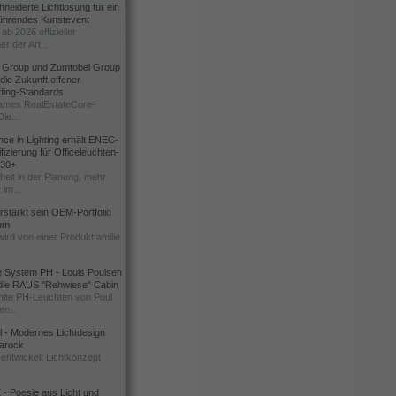
eiderte Lichtlösung für ein
führendes Kunstevent
ab 2026 offizieller
er der Art...
t Group und Zumtobel Group
 die Zukunft offener
ding-Standards
mes RealEstateCore-
Die...
ce in Lighting erhält ENEC-
fizierung für Officeleuchten-
730+
heit in der Planung, mehr
 im...
erstärkt sein OEM-Portfolio
ium
wird von einer Produktfamilie
e System PH - Louis Poulsen
 die RAUS "Rehwiese" Cabin
lte PH-Leuchten von Poul
n...
al - Modernes Lichtdesign
 Barock
entwickelt Lichtkonzept
- Poesie aus Licht und