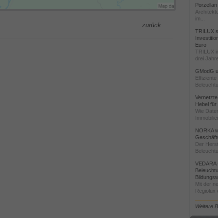
Porzellan
Architekt
im...
zurück
TRILUX st
Investiti
Euro
TRILUX i
drei Jahre
GModG un
Effizient
Beleuchtu
Vernetzte
Hebel für
Wie Daten
Immobilie
NORKA we
Geschäfts
Der Herst
Beleuchtu
VEDARA -
Beleuchtu
Bildungsw
Mit der n
Regiolux e
Weitere 