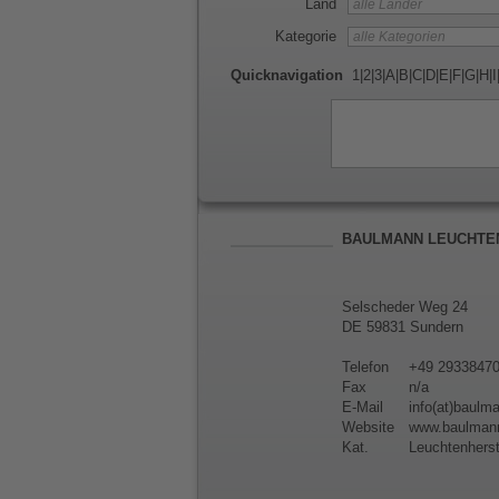
Land
Kategorie
Quicknavigation
1
|
2
|
3
|
A
|
B
|
C
|
D
|
E
|
F
|
G
|
H
|
I
BAULMANN LEUCHTE
Selscheder Weg 24
DE 59831 Sundern
Telefon
+49 2933847
Fax
n/a
E-Mail
info(at)baul
Website
www.baulman
Kat.
Leuchtenherst