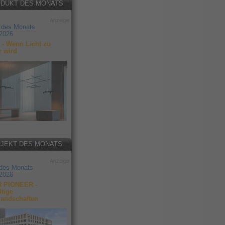
DUKT DES MONATS
Anzeige
 des Monats
2026
- Wenn Licht zu
r wird
JEKT DES MONATS
Anzeige
 des Monats
2026
 PIONEER -
tige
landschaften