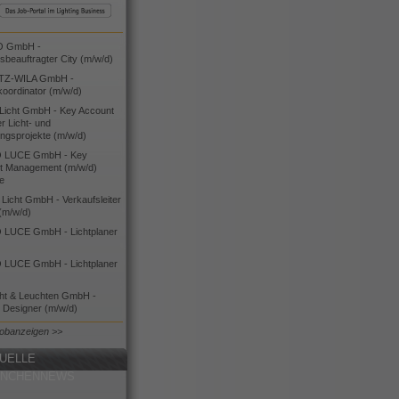
O GmbH -
bsbeauftragter City (m/w/d)
TZ-WILA GmbH -
koordinator (m/w/d)
icht GmbH - Key Account
 Licht- und
ngsprojekte (m/w/d)
 LUCE GmbH - Key
t Management (m/w/d)
ie
icht GmbH - Verkaufsleiter
(m/w/d)
LUCE GmbH - Lichtplaner
LUCE GmbH - Lichtplaner
cht & Leuchten GmbH -
g Designer (m/w/d)
Jobanzeigen >>
UELLE
ANCHENNEWS