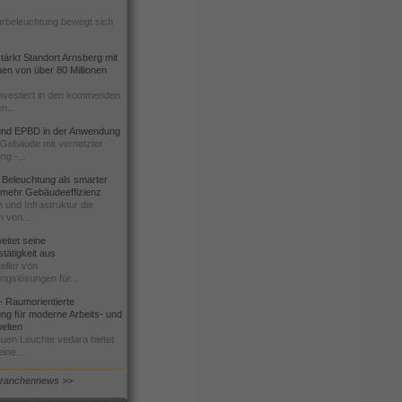
urbeleuchtung bewegt sich
ärkt Standort Arnsberg mit
onen von über 80 Millionen
nvestiert in den kommenden
n...
d EPBD in der Anwendung
e Gebäude mit vernetzter
ng -...
 Beleuchtung als smarter
 mehr Gebäudeeffizienz
 und Infrastruktur die
n von...
itet seine
tätigkeit aus
eller von
ngslösungen für...
 Raumorientierte
ng für moderne Arbeits- und
elten
euen Leuchte vedara bietet
ine...
Branchennews >>