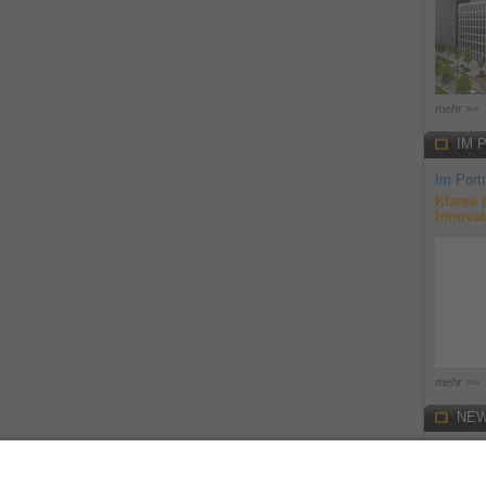
mehr >>
IM 
Im Portr
Klares 
Innovat
mehr >>
NEW