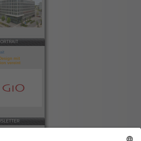
PORTRAIT
ait
Design mit
ion vereint
SLETTER