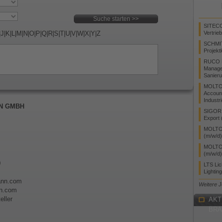
SITEC
|
J
|
K
|
L
|
M
|
N
|
O
|
P
|
Q
|
R
|
S
|
T
|
U
|
V
|
W
|
X
|
Y
|
Z
Vertrie
SCHMI
Projekt
RUCO L
Manager
Sanieru
MOLTO
Accoun
Industr
N GMBH
SIGOR L
Export 
MOLTO 
(m/w/d)
MOLTO 
(m/w/d)
0
LTS Li
Lightin
mann.com
Weitere 
n.com
eller
AKT
BR