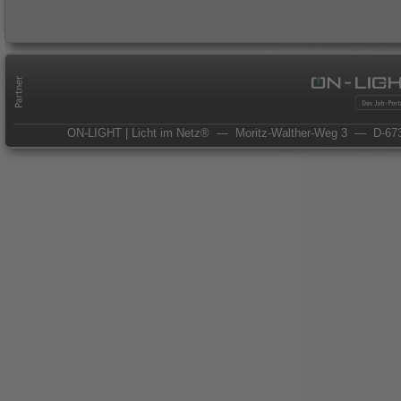
ON-LIGHT | Licht im Netz®
— Moritz-Walther-Weg 3
— D-673