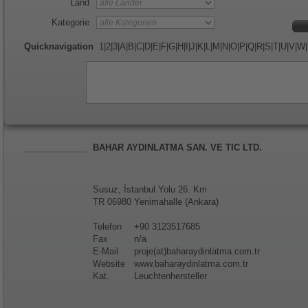
Land
Kategorie
Quicknavigation
1
|
2
|
3
|
A
|
B
|
C
|
D
|
E
|
F
|
G
|
H
|
I
|
J
|
K
|
L
|
M
|
N
|
O
|
P
|
Q
|
R
|
S
|
T
|
U
|
V
|
W
|
BAHAR AYDINLATMA SAN. VE TIC LTD.
Susuz, İstanbul Yolu 26. Km
TR 06980 Yenimahalle (Ankara)
Telefon
+90 3123517685
Fax
n/a
E-Mail
proje(at)baharaydinlatma.com.tr
Website
www.baharaydinlatma.com.tr
Kat.
Leuchtenhersteller