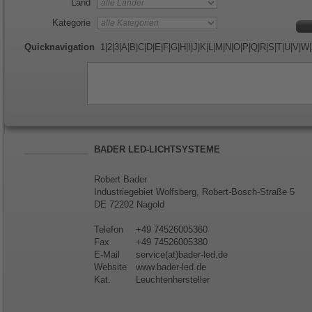
Land
Kategorie
Quicknavigation
1
|
2
|
3
|
A
|
B
|
C
|
D
|
E
|
F
|
G
|
H
|
I
|
J
|
K
|
L
|
M
|
N
|
O
|
P
|
Q
|
R
|
S
|
T
|
U
|
V
|
W
|
BADER LED-LICHTSYSTEME
Robert Bader
Industriegebiet Wolfsberg, Robert-Bosch-Straße 5
DE 72202 Nagold
Telefon
+49 74526005360
Fax
+49 74526005380
E-Mail
service(at)bader-led.de
Website
www.bader-led.de
Kat.
Leuchtenhersteller