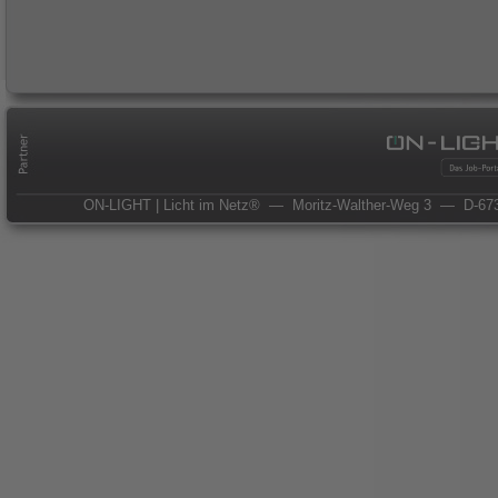
ON-LIGHT | Licht im Netz®
— Moritz-Walther-Weg 3
— D-673