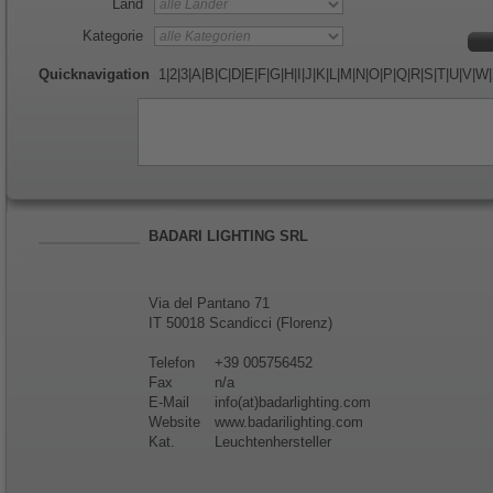
Land
Kategorie
Quicknavigation
1
|
2
|
3
|
A
|
B
|
C
|
D
|
E
|
F
|
G
|
H
|
I
|
J
|
K
|
L
|
M
|
N
|
O
|
P
|
Q
|
R
|
S
|
T
|
U
|
V
|
W
|
BADARI LIGHTING SRL
Via del Pantano 71
IT 50018 Scandicci (Florenz)
Telefon
+39 005756452
Fax
n/a
E-Mail
info(at)badarlighting.com
Website
www.badarilighting.com
Kat.
Leuchtenhersteller