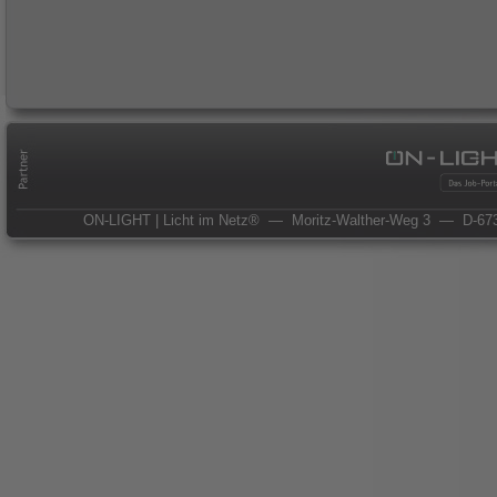
ON-LIGHT | Licht im Netz®
— Moritz-Walther-Weg 3
— D-673