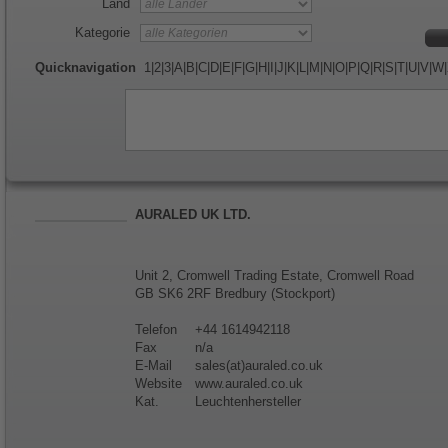
Land
Kategorie
Quicknavigation
1
|
2
|
3
|
A
|
B
|
C
|
D
|
E
|
F
|
G
|
H
|
I
|
J
|
K
|
L
|
M
|
N
|
O
|
P
|
Q
|
R
|
S
|
T
|
U
|
V
|
W
|
AURALED UK LTD.
Unit 2, Cromwell Trading Estate, Cromwell Road
GB SK6 2RF Bredbury (Stockport)
Telefon
+44 1614942118
Fax
n/a
E-Mail
sales(at)auraled.co.uk
Website
www.auraled.co.uk
Kat.
Leuchtenhersteller