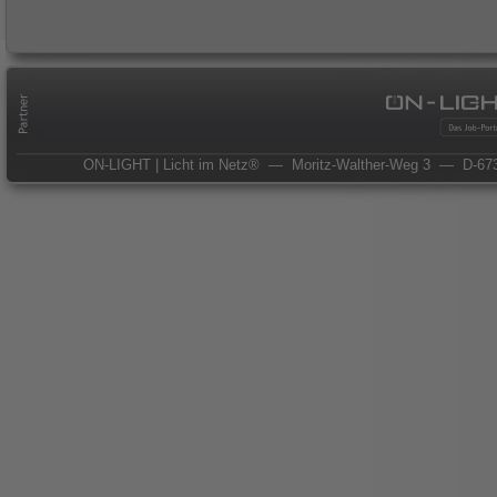
ON-LIGHT | Licht im Netz®
— Moritz-Walther-Weg 3
— D-673