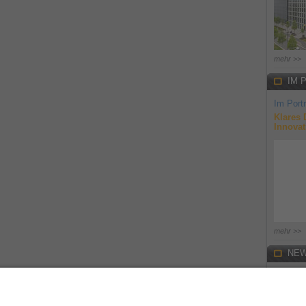
mehr >>
IM 
Im Portr
Klares 
Innovat
mehr >>
NEW