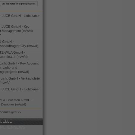
LUCE GmbH - Lichtplaner
 LUCE GmbH - Key
t Management (m/w/d)
ie
O GmbH -
bsbeauftragter City (m/w/d)
TZ-WILA GmbH -
koordinator (m/w/d)
icht GmbH - Key Account
 Licht- und
ngsprojekte (m/w/d)
icht GmbH - Verkaufsleiter
(m/w/d)
LUCE GmbH - Lichtplaner
cht & Leuchten GmbH -
g Designer (m/w/d)
Jobanzeigen >>
UELLE
ANCHENNEWS