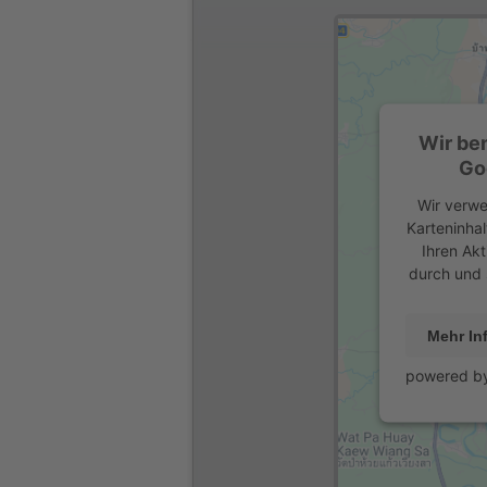
Wir be
Go
Wir verwe
Karteninhal
Ihren Akt
durch und 
Mehr In
powered b