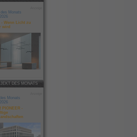
Anzeige
 des Monats
2026
- Wenn Licht zu
r wird
JEKT DES MONATS
Anzeige
 des Monats
2026
 PIONEER -
tige
landschaften