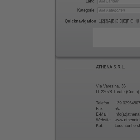
Land
Kategorie
Quicknavigation
1
|
2
|
3
|
A
|
B
|
C
|
D
|
E
|
F
|
G
|
H
|
I
ATHENA S.R.L.
Via Varesina, 36
IT 22078 Turate (Como)
Telefon
+39 0296480
Fax
n/a
E-Mail
info(at)athenai
Website
www.athenainl
Kat.
Leuchtenherst