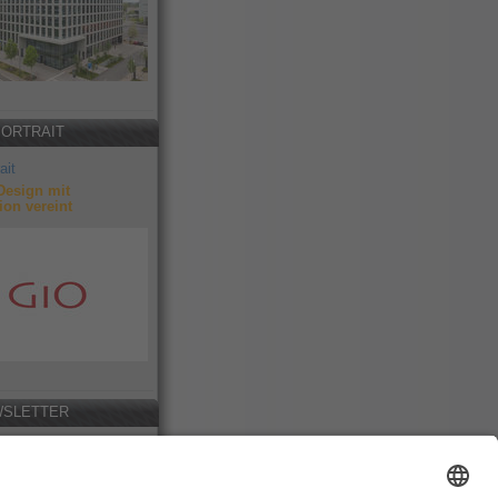
PORTRAIT
ait
Design mit
ion vereint
SLETTER