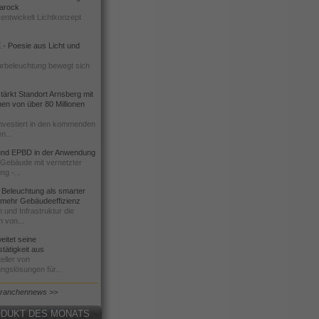
 Barock
entwickelt Lichtkonzept
- Poesie aus Licht und
urbeleuchtung bewegt sich
ärkt Standort Arnsberg mit
onen von über 80 Millionen
nvestiert in den kommenden
n...
d EPBD in der Anwendung
e Gebäude mit vernetzter
ng -...
 Beleuchtung als smarter
 mehr Gebäudeeffizienz
 und Infrastruktur die
n von...
itet seine
tätigkeit aus
eller von
ngslösungen für...
Branchennews >>
DUKT DES MONATS