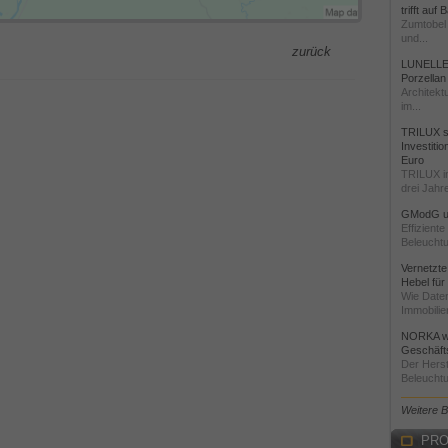
trifft auf
Zumtobel 
und...
zurück
LUNELLE 
Porzellan
Architekt
im...
TRILUX st
Investiti
Euro
TRILUX i
drei Jahre
GModG un
Effizient
Beleuchtu
Vernetzte
Hebel für
Wie Daten
Immobilie
NORKA we
Geschäfts
Der Herst
Beleuchtu
Weitere 
PRO