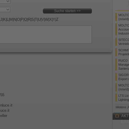
MOLTO 
|
J
|
K
|
L
|
M
|
N
|
O
|
P
|
Q
|
R
|
S
|
T
|
U
|
V
|
W
|
X
|
Y
|
Z
(m/w/d)
MOLTO
Accoun
Industr
SITEC
Vertrie
SCHMI
Projekt
RUCO L
Manager
Sanieru
SIGOR L
Export 
MOLTO 
(m/w/d)
755
LTS Li
Lightin
nluce.it
Weitere 
uce.it
eller
AKT
BR