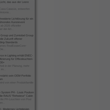
icht, das aus der Leere
Casa Catasüs, entworfen
Antonio...
eiderte Lichtlösung für ein
führendes Kunstevent
ab 2026 offizieller
er der Art...
t Group und Zumtobel Group
 die Zukunft offener
ding-Standards
mes RealEstateCore-
Die...
ce in Lighting erhält ENEC-
fizierung für Officeleuchten-
730+
heit in der Planung, mehr
 im...
erstärkt sein OEM-Portfolio
ium
wird von einer Produktfamilie
e System PH - Louis Poulsen
 die RAUS "Rehwiese" Cabin
lte PH-Leuchten von Poul
n...
al - Modernes Lichtdesign