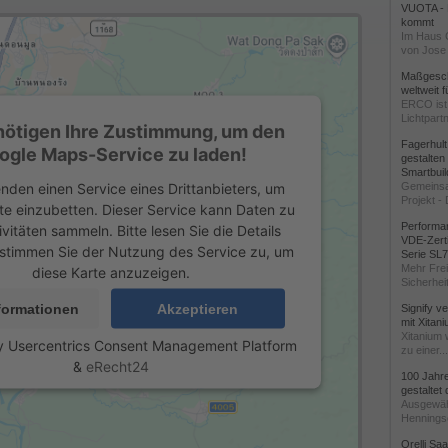
VUOTA - L
kommt
Im Haus 
von Jose 
Maßgeschn
weltweit 
ERCO ist 
Lichtpartn
nötigen Ihre Zustimmung, um den
Fagerhul
ogle Maps-Service zu laden!
gestalten
Smartbuil
nden einen Service eines Drittanbieters, um
Gemeinsa
Projekt - 
te einzubetten. Dieser Service kann Daten zu
Performan
ivitäten sammeln. Bitte lesen Sie die Details
VDE-Zerti
stimmen Sie der Nutzung des Service zu, um
Serie SL
Mehr Frei
diese Karte anzuzeigen.
Sicherheit
formationen
Akzeptieren
Signify v
mit Xitan
Xitanium 
y
Usercentrics Consent Management Platform
zu einer...
&
eRecht24
100 Jahr
gestaltet
Ausgewäh
Henningse
Orelli Sa