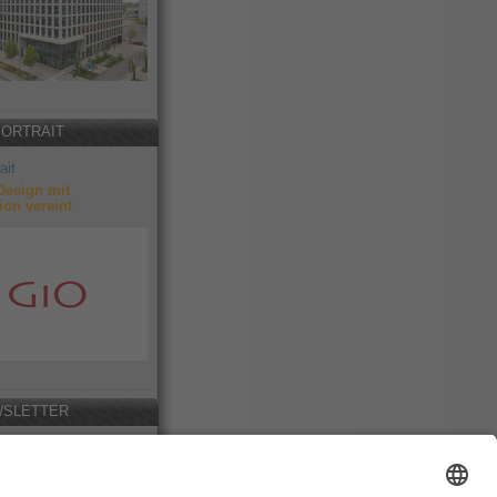
PORTRAIT
ait
Design mit
ion vereint
SLETTER