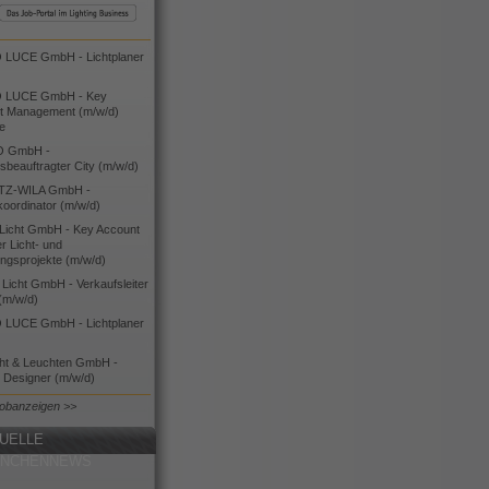
LUCE GmbH - Lichtplaner
 LUCE GmbH - Key
t Management (m/w/d)
ie
O GmbH -
bsbeauftragter City (m/w/d)
TZ-WILA GmbH -
koordinator (m/w/d)
icht GmbH - Key Account
 Licht- und
ngsprojekte (m/w/d)
icht GmbH - Verkaufsleiter
(m/w/d)
LUCE GmbH - Lichtplaner
cht & Leuchten GmbH -
g Designer (m/w/d)
Jobanzeigen >>
UELLE
ANCHENNEWS