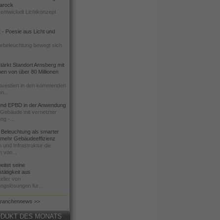
 Barock
entwickelt Lichtkonzept
- Poesie aus Licht und
urbeleuchtung bewegt sich
ärkt Standort Arnsberg mit
onen von über 80 Millionen
nvestiert in den kommenden
n...
d EPBD in der Anwendung
e Gebäude mit vernetzter
ng -...
 Beleuchtung als smarter
 mehr Gebäudeeffizienz
 und Infrastruktur die
n von...
itet seine
tätigkeit aus
eller von
ngslösungen für...
Branchennews >>
DUKT DES MONATS