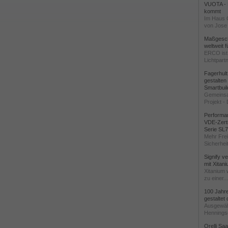
VUOTA - L
kommt
Im Haus 
von Jose 
Maßgeschn
weltweit 
ERCO ist 
Lichtpartn
Fagerhul
gestalten
Smartbuil
Gemeinsa
Projekt - 
Performan
VDE-Zerti
Serie SL
Mehr Frei
Sicherheit
Signify v
mit Xitan
Xitanium 
zu einer...
100 Jahr
gestaltet
Ausgewäh
Henningse
Orelli Sa