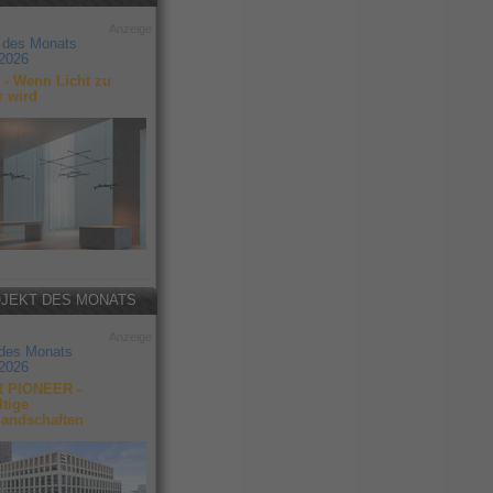
Anzeige
 des Monats
2026
- Wenn Licht zu
r wird
JEKT DES MONATS
Anzeige
 des Monats
2026
 PIONEER -
tige
landschaften