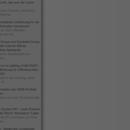
icht, das aus der Leere
Casa Catasüs, entworfen
Antonio...
eiderte Lichtlösung für ein
führendes Kunstevent
ab 2026 offizieller
er der Art...
t Group und Zumtobel Group
 die Zukunft offener
ding-Standards
mes RealEstateCore-
Die...
ce in Lighting erhält ENEC-
fizierung für Officeleuchten-
730+
heit in der Planung, mehr
 im...
erstärkt sein OEM-Portfolio
ium
wird von einer Produktfamilie
e System PH - Louis Poulsen
 die RAUS "Rehwiese" Cabin
lte PH-Leuchten von Poul
n...
al - Modernes Lichtdesign