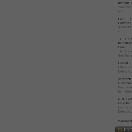
trifft auf
Zumtobel 
und...
LUNELLE 
Porzellan
Architekt
im...
TRILUX st
Investiti
Euro
TRILUX i
drei Jahre
GModG un
Effizient
Beleuchtu
Vernetzte
Hebel für
Wie Daten
Immobilie
NORKA we
Geschäfts
Der Herst
Beleuchtu
Weitere 
PRO