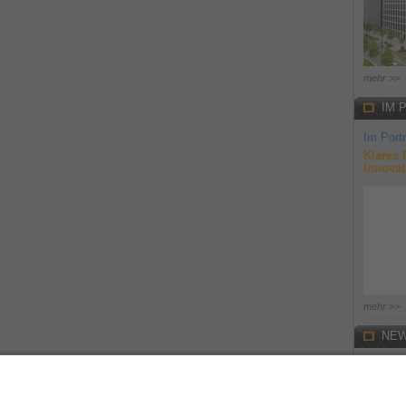
mehr >>
IM 
Im Portr
Klares 
Innovat
mehr >>
NEW