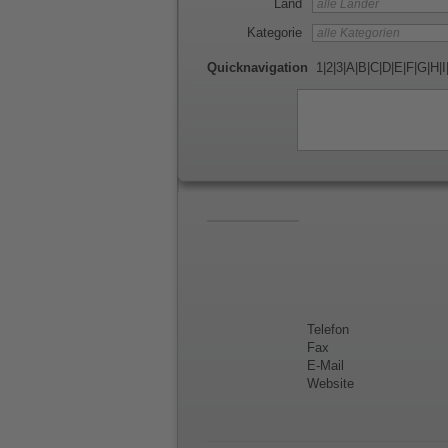
Land
Kategorie
Quicknavigation
1
|
2
|
3
|
A
|
B
|
C
|
D
|
E
|
F
|
G
|
H
|
I
Telefon
Fax
E-Mail
Website