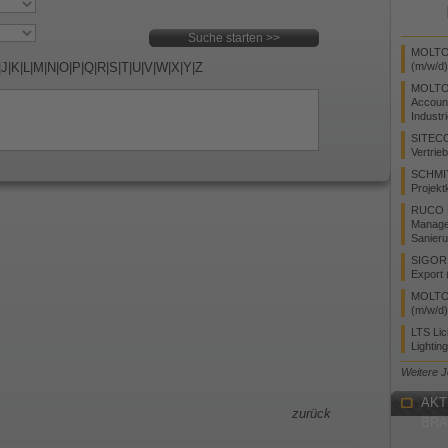
MOLTO 
|
J
|
K
|
L
|
M
|
N
|
O
|
P
|
Q
|
R
|
S
|
T
|
U
|
V
|
W
|
X
|
Y
|
Z
(m/w/d)
MOLTO
Accoun
Industr
SITEC
Vertrie
SCHMI
Projekt
RUCO L
Manager
Sanieru
SIGOR L
Export 
MOLTO 
(m/w/d)
LTS Li
Lightin
Weitere 
AKT
zurück
BR