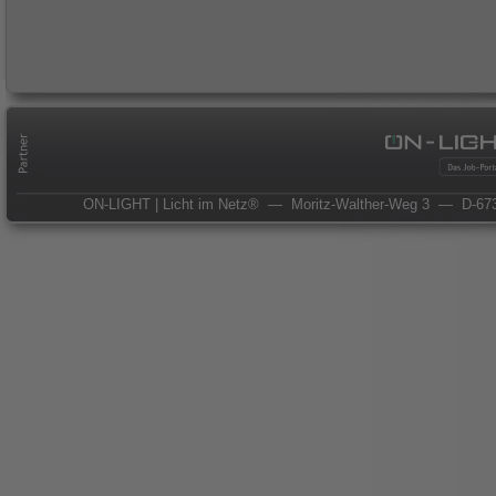
ON-LIGHT | Licht im Netz®
— Moritz-Walther-Weg 3
— D-673