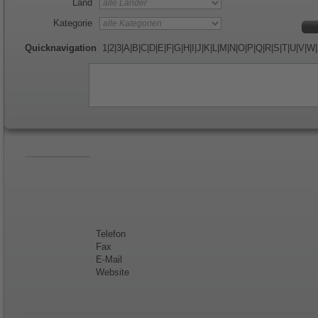
Land
Kategorie
Quicknavigation
1
|
2
|
3
|
A
|
B
|
C
|
D
|
E
|
F
|
G
|
H
|
I
|
J
|
K
|
L
|
M
|
N
|
O
|
P
|
Q
|
R
|
S
|
T
|
U
|
V
|
W
|
Telefon
Fax
E-Mail
Website