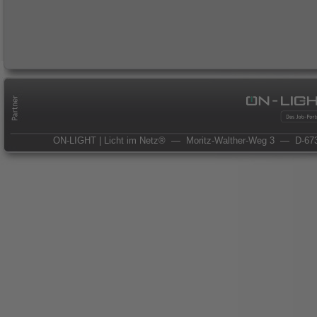
ON-LIGHT | Licht im Netz®
— Moritz-Walther-Weg 3
— D-673