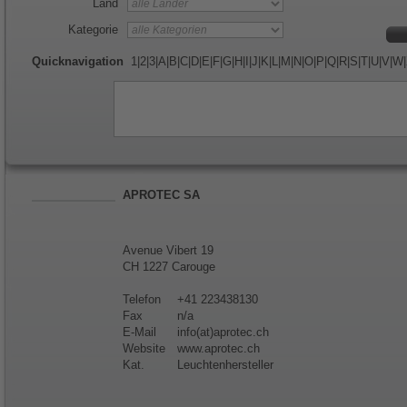
Land
Kategorie
Quicknavigation
1
|
2
|
3
|
A
|
B
|
C
|
D
|
E
|
F
|
G
|
H
|
I
|
J
|
K
|
L
|
M
|
N
|
O
|
P
|
Q
|
R
|
S
|
T
|
U
|
V
|
W
|
APROTEC SA
Avenue Vibert 19
CH 1227 Carouge
Telefon
+41 223438130
Fax
n/a
E-Mail
info(at)aprotec.ch
Website
www.aprotec.ch
Kat.
Leuchtenhersteller